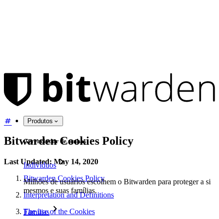
Produtos
Bitwarden Cookies Policy
Gerenciador de senhas
Last Updated: May 14, 2020
Indivíduos
Bitwarden Cookies Policy
Milhões de usuários escolhem o Bitwarden para proteger a si
mesmos e suas famílias.
Interpretation and Definitions
The use of the Cookies
Famílias