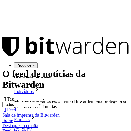
Produtos
O feed de notícias da
Gerenciador de senhas
Bitwarden
Indivíduos
Tag

Milhões de usuários escolhem o Bitwarden para proteger a si
mesmos e suas famílias.
Feed

Sala de imprensa da Bitwarden
Famílias
Sobre
Destaques na mídia
Empresas
Feed de notícias