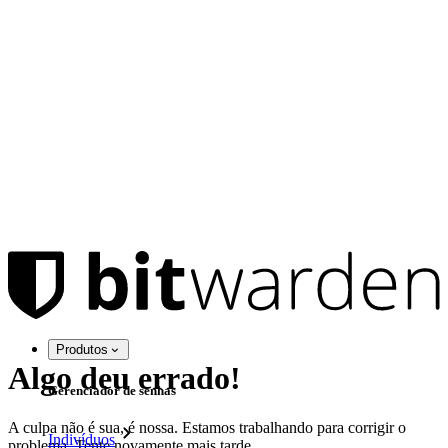
Produtos
Algo deu errado!
Gerenciador de senhas
A culpa não é sua, é nossa. Estamos trabalhando para corrigir o
Indivíduos
problema. Tente novamente mais tarde.