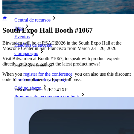
Biblioteca de recursos
Central de recursos
Blog
South Expo Hall Booth #1067
Eventos
Bitwarden will be at RSAC 2026 in the South Expo Hall at the
Histórias de sucesso
Moscone Center in San Francisco from March 23 - 26, 2026.
Comparação
Visit Bitwarden at Booth #1067, to speak with product experts
directly, grab swag, and get the latest product news!
Segurança e confiança
When you
register for the conference
, you can also use this discount
code for a complimentary Expo Hall pass:
Conformidade de segurança
Código aberto
Discount code:
52E1241XP
Programa de recompensa por bugs
Open Source Security Summit
Whitepaper de segurança do Bitwarden
Treinamento