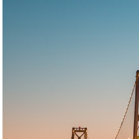
Explore mais
Integrações
Parceiros
Novo
Inteligência de acesso
Novo
Bitwarden Authenticator
Preços
Downloads
Funcionalidades
Principais funcionalidades dos planos pessoais
TOTP integrado
Acesso de emergência
Compartilhamento seguro com o Send
Integração com alias de e-mail
Multiplataforma com dispositivos ilimitados