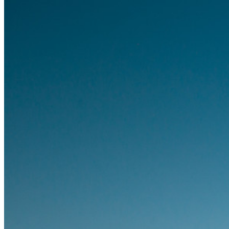
Famílias
Empresas
Inúmeras empresas e organizações escolhem o Bitwarden
para proteger seus interesses.
Enterprise
Produtos para desenvolvedores
Conheça o Secrets Manager
Gerenciamento de segredos com criptografia de ponta a ponta
para equipes de desenvolvimento, DevOps e TI no Bitwarden
Secrets Manager.
Passwordless.dev e passkeys
Desbloqueie recursos de passkeys e muito mais com apenas
algumas linhas de código
Documentação para desenvolvedores