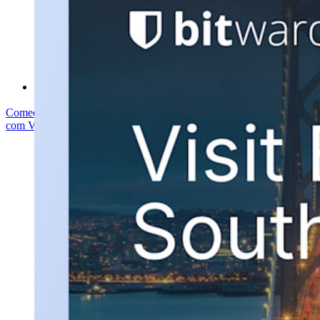
Central de ajuda
Cursos
Fórum da comunidade
Serviços empresariais
Comece gratuitamente
Comece gratuitamente
Fale com Vendas
Fale
com Vendas
Entrar
Entrar