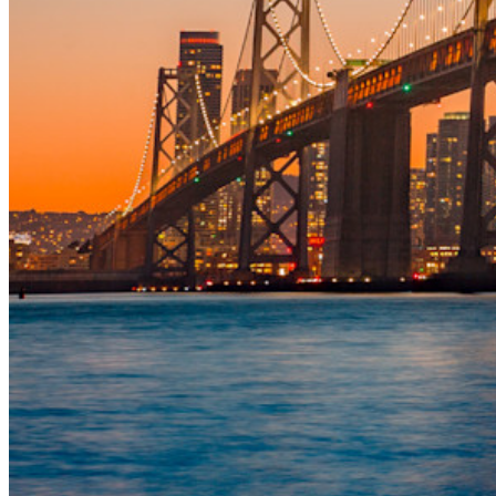
Principais funcionalidades dos planos empresariais
Inteligência de acesso
Integração com diretórios
Integração com SSO
Auto-hospedagem do Bitwarden
Políticas empresariais
Recuperação de conta
Principais ferramentas
Gerador de senhas
Teste de força de senha
Gerador de frases secretas
Gerador de nomes de usuário
Explore todas as ferramentas e funcionalidades
Recursos