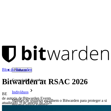
Blog do Bitwarden
Produtos
Bitwarden at RSAC 2026
Gerenciador de senhas
Indivíduos
BE
de autoria de:
Bitwarden Events
Milhões de usuários escolhem o Bitwarden para proteger a si
atualizado
:
9 de janeiro de 2026
mesmos e suas famílias.