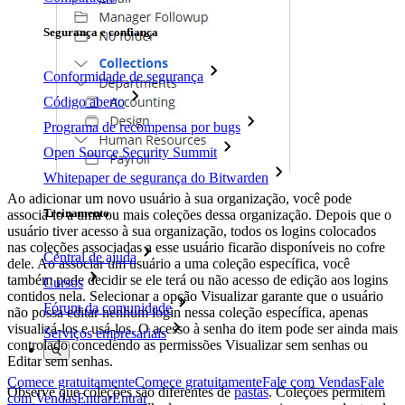
Segurança e confiança
Conformidade de segurança
Código aberto
Programa de recompensa por bugs
Open Source Security Summit
Whitepaper de segurança do Bitwarden
Ao adicionar um novo usuário à sua organização, você pode
Treinamento
associá-lo a uma ou mais coleções dessa organização. Depois que o
usuário tiver acesso à sua organização, todos os logins colocados
nas coleções associadas a esse usuário ficarão disponíveis no cofre
Central de ajuda
dele. Ao associar um usuário a uma coleção específica, você
também pode decidir se ele terá ou não acesso de edição aos logins
Cursos
contidos nela. Selecionar a opção Visualizar garante que o usuário
Fórum da comunidade
não possa editar nenhum login nessa coleção específica, apenas
visualizá-los e usá-los. O acesso à senha do item pode ser ainda mais
Serviços empresariais
controlado concedendo as permissões Visualizar sem senhas ou
Editar sem senhas.
Comece gratuitamente
Comece gratuitamente
Fale com Vendas
Fale
Observe que coleções são diferentes de
pastas
. Coleções permitem
com Vendas
Entrar
Entrar