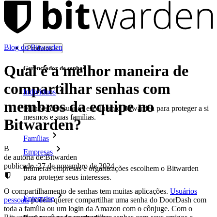
Blog do Bitwarden
Produtos
Qual é a melhor maneira de
Gerenciador de senhas
compartilhar senhas com
Indivíduos
membros da equipe no
Milhões de usuários escolhem o Bitwarden para proteger a si
mesmos e suas famílias.
Bitwarden?
Famílias
B
Empresas
de autoria de:
Bitwarden
publicado
:
27 de novembro de 2024
Inúmeras empresas e organizações escolhem o Bitwarden
para proteger seus interesses.
O compartilhamento de senhas tem muitas aplicações.
Usuários
Enterprise
pessoais
podem querer compartilhar uma senha do DoorDash com
toda a família ou um login da Amazon com o cônjuge. Com o