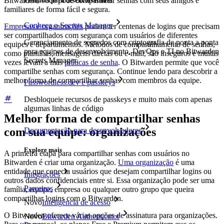
Bitwarden, você pode compartilhar senhas com seus amigos e
Produtos para desenvolvedores
familiares de forma fácil e segura.
Conheça o Secrets Manager
Empresas e organizações
podem ter centenas de logins que precisam
ser compartilhados com segurança com usuários de diferentes
Gerenciamento de segredos com criptografia de ponta a ponta
equipes e departamentos. Métodos de compartilhamento de senhas,
para equipes de desenvolvimento, DevOps e TI no Bitwarden
como planilhas, mensagens diretas ou e-mail, são inseguros e muitas
Secrets Manager.
vezes levam a más
práticas de senha
. O Bitwarden permite que você
compartilhe senhas com segurança. Continue lendo para descobrir a
melhor forma de compartilhar senhas com membros da equipe.
Passwordless.dev e passkeys
Desbloqueie recursos de passkeys e muito mais com apenas
algumas linhas de código
Melhor forma de compartilhar senhas
com sua equipe: organizações
Documentação para desenvolvedores
Explore mais
A primeira etapa para compartilhar senhas com usuários no
Bitwarden é criar uma organização.
Uma organização
é uma
entidade que conecta usuários que desejam compartilhar logins ou
Integrações
outros dados confidenciais entre si. Essa organização pode ser uma
Parceiros
família, equipe, empresa ou qualquer outro grupo que queira
compartilhar logins com o Bitwarden.
Novo
Inteligência de acesso
O Bitwarden oferece várias opções de assinatura para organizações.
Novo
Bitwarden Authenticator