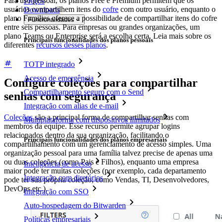
Para uso pessoal, os planos Free e Premium permitem que os
Preços
usuários compartilhem itens do
cofre
com outro usuário, enquanto o
Downloads
plano Families oferece a possibilidade de compartilhar itens do cofre
Funcionalidades
entre seis pessoas. Para empresas ou grandes organizações, um
plano Teams ou Enterprise será a escolha certa. Leia mais sobre os
Principais funcionalidades dos planos pessoais
diferentes
recursos desses planos
.
TOTP integrado
Acesso de emergência
Configure coleções para compartilhar
Compartilhamento seguro com o Send
senhas com segurança
Integração com alias de e-mail
Coleções
são a principal forma de compartilhar senhas com
Multiplataforma com dispositivos ilimitados
membros da equipe. Esse recurso permite agrupar logins
relacionados dentro da sua organização, facilitando o
Principais funcionalidades dos planos empresariais
compartilhamento com um gerenciamento de acesso simples. Uma
organização pessoal para uma família talvez precise de apenas uma
ou duas coleções (como Pais e Filhos), enquanto uma empresa
Inteligência de acesso
maior pode ter muitas coleções (por exemplo, cada departamento
Integração com diretórios
pode ter sua própria coleção, como Vendas, TI, Desenvolvedores,
DevOps etc.).
Integração com SSO
Auto-hospedagem do Bitwarden
Políticas empresariais