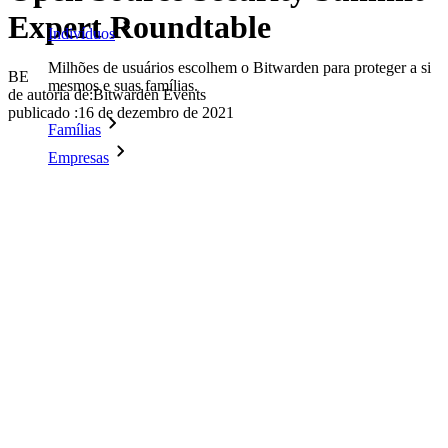
Expert Roundtable
Indivíduos
Milhões de usuários escolhem o Bitwarden para proteger a si
BE
mesmos e suas famílias.
de autoria de:
Bitwarden Events
publicado
:
16 de dezembro de 2021
Famílias
Empresas
Inúmeras empresas e organizações escolhem o Bitwarden
para proteger seus interesses.
Enterprise
Produtos para desenvolvedores
Conheça o Secrets Manager
Gerenciamento de segredos com criptografia de ponta a ponta
para equipes de desenvolvimento, DevOps e TI no Bitwarden
Secrets Manager.