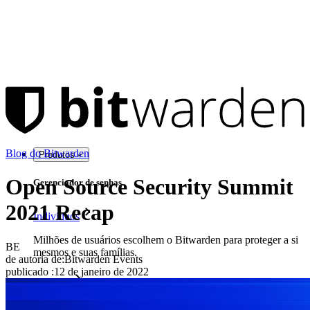
Blog do Bitwarden
Produtos
Open Source Security Summit
Gerenciador de senhas
2021 Recap
Indivíduos
Milhões de usuários escolhem o Bitwarden para proteger a si
BE
mesmos e suas famílias.
de autoria de:
Bitwarden Events
publicado
:
12 de janeiro de 2022
Famílias
Empresas