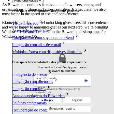
Funcionalidades
As Bitwarden continues its mission to allow users, teams, and
organizations to share and access sensitive data securely, we also
Principais funcionalidades dos planos pessoais
must factor in the speed of use and convenience.
Biometric and device-level unlocking gives users this convenience -
TOTP integrado
and we’re happy to announce that as our next step, we’re bringing
Acesso de emergência
Windows Hello and Touch ID to the Bitwarden desktop apps for
Windows and macOS!
Compartilhamento seguro com o Send
Integração com alias de e-mail
Multiplataforma com dispositivos ilimitados
Principais funcionalidades dos planos empresariais
Inteligência de acesso
Integração com diretórios
Integração com SSO
Auto-hospedagem do Bitwarden
Políticas empresariais
Recuperação de conta