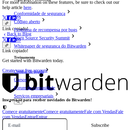
For more information on these features, be sure to check out our
help article
here
.
Conformidade de segurança
Código aberto
Link copiado!
Programa de recompensa por bugs
Back to Blog
Open Source Security Summit
Whitepaper de segurança do Bitwarden
Link copiado!
Treinamento
Get started with Bitwarden today.
Create your free account
Central de ajuda
Cursos
Fórum da comunidade
Serviços empresariais
Inscreva-se para receber novidades do Bitwarden!
Comece gratuitamente
Comece gratuitamente
Fale com Vendas
Fale
com Vendas
Entrar
Entrar
E-mail