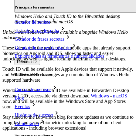
Principais ferramentas
Windows Hello and Touch ID to the Bitwarden desktop
apps for Windows and macOS
Gerador de senhas
Teste de força de senha
Unlock with Touch ID is now available alongside Windows Hello
unlocking!
Gerador de frases secretas
Gerador de nomes de usuário
These clients join the ranks of our mobile apps that already support
biometrics on Android and iOS, allowing faster and easier
Explore todas as ferramentas e funcionalidades
unlocking, as well as tighter locking timeframes on our desktops.
Recursos
Touch ID will be available for Apple devices that support it natively,
and Windows Hello leverages any combination of Windows Hello
Biblioteca de recursos
supported hardware.
Central de recursos
Windows Hello and Touch ID are available in Bitwarden Desktop
version 1.20+, accessible via direct download
Windows
-
macOS
Blog
now, and will be available in the Windows Store and App Stores
Eventos
soon.
Histórias de sucesso
Stay tuned to the Bitwarden blog for more updates as we continue to
bring fast and secure biometric unlocking to more of our client
Comparação
applications - including browser extensions!
Segurança e confiança