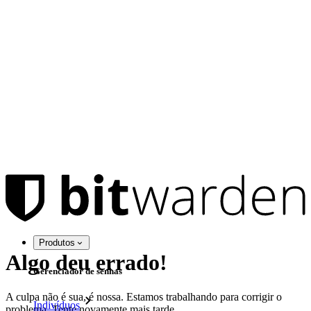
Produtos
Algo deu errado!
Gerenciador de senhas
A culpa não é sua, é nossa. Estamos trabalhando para corrigir o
Indivíduos
problema. Tente novamente mais tarde.