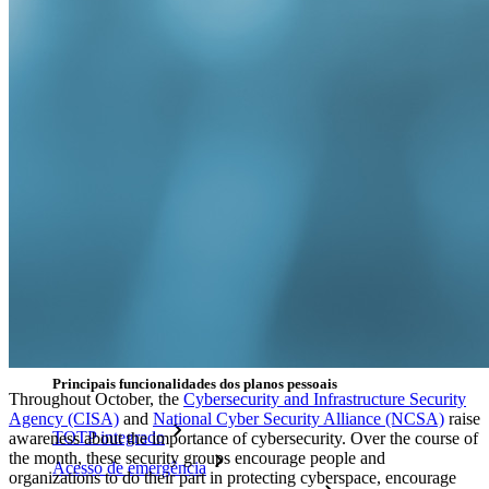
Desbloqueie recursos de passkeys e muito mais com apenas
algumas linhas de código
Documentação para desenvolvedores
Explore mais
Integrações
Parceiros
Novo
Inteligência de acesso
Novo
Bitwarden Authenticator
Preços
Downloads
Funcionalidades
Principais funcionalidades dos planos pessoais
Throughout October, the
Cybersecurity and Infrastructure Security
Agency (CISA)
and
National Cyber Security Alliance (NCSA)
raise
TOTP integrado
awareness about the importance of cybersecurity. Over the course of
the month, these security groups encourage people and
Acesso de emergência
organizations to do their part in protecting cyberspace, encourage