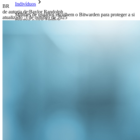
Indivíduos
BR
de autoria de:
Baylor Randolph
Milhões de usuários escolhem o Bitwarden para proteger a si
atualizado
:
3 de outubro de 2025
mesmos e suas famílias.
Famílias
Empresas
Inúmeras empresas e organizações escolhem o Bitwarden
para proteger seus interesses.
Enterprise
Produtos para desenvolvedores
Conheça o Secrets Manager
Gerenciamento de segredos com criptografia de ponta a ponta
para equipes de desenvolvimento, DevOps e TI no Bitwarden
Secrets Manager.
Passwordless.dev e passkeys