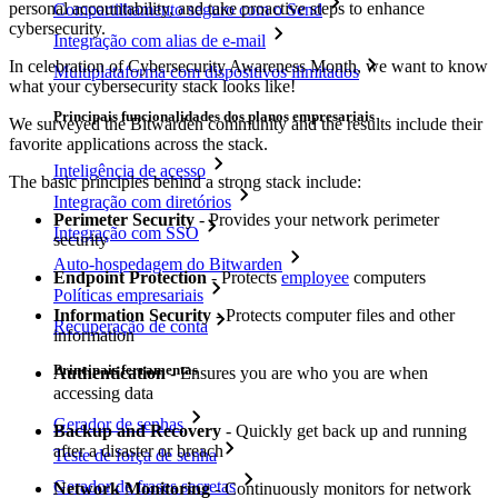
personal accountability, and take proactive steps to enhance
Compartilhamento seguro com o Send
cybersecurity.
Integração com alias de e-mail
In celebration of Cybersecurity Awareness Month, we want to know
Multiplataforma com dispositivos ilimitados
what your cybersecurity stack looks like!
Principais funcionalidades dos planos empresariais
We surveyed the Bitwarden community and the results include their
favorite applications across the stack.
Inteligência de acesso
The basic principles behind a strong stack include:
Integração com diretórios
Perimeter Security
- Provides your network perimeter
Integração com SSO
security
Auto-hospedagem do Bitwarden
Endpoint Protection
- Protects
employee
computers
Políticas empresariais
Information Security
- Protects computer files and other
Recuperação de conta
information
Principais ferramentas
Authentication
- Ensures you are who you are when
accessing data
Gerador de senhas
Backup and Recovery
- Quickly get back up and running
after a disaster or breach
Teste de força de senha
Gerador de frases secretas
Network Monitoring
- Continuously monitors for network