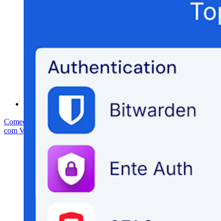
Whitepaper de segurança do Bitwarden
Treinamento
Central de ajuda
Cursos
Fórum da comunidade
Serviços empresariais
Comece gratuitamente
Comece gratuitamente
Fale com Vendas
Fale
com Vendas
Entrar
Entrar