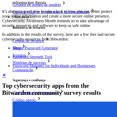
infrastructure threats
Gerador de nomes de usuário
It’s always a good time to take a look at how you can better protect
Explore todas as ferramentas e funcionalidades
your online information and create a more secure online presence.
Recursos
Cybersecurity Awareness Month reminds us to take advantage of
security resources and software to keep us safe online.
Biblioteca de recursos
In addition to the results of the survey, here are a few free and secure
cybersecurity resources from Bitwarden:
Central de recursos
Blog
Strong Password Generator
Eventos
Password Strength Tool
Histórias de sucesso
Password Manager for Individuals and Businesses
Comparação
Segurança e confiança
Top cybersecurity apps from the
Bitwarden community survey results
Conformidade de segurança
Código aberto
Programa de recompensa por bugs
Open Source Security Summit