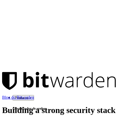
Blog do Bitwarden
Produtos
Building a strong security stack
Gerenciador de senhas