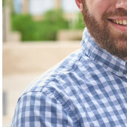
Desbloqueie recursos de passkeys e muito mais com apenas
algumas linhas de código
Documentação para desenvolvedores
Explore mais
Integrações
Parceiros
Novo
Inteligência de acesso
Novo
Bitwarden Authenticator
Preços
Downloads
Funcionalidades
Principais funcionalidades dos planos pessoais
TOTP integrado
Acesso de emergência