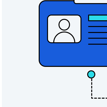
Gerador de nomes de usuário
Explore todas as ferramentas e funcionalidades
Recursos
Biblioteca de recursos
Central de recursos
Blog
Eventos
Histórias de sucesso
Comparação
Segurança e confiança
Conformidade de segurança
Código aberto
Programa de recompensa por bugs
Open Source Security Summit