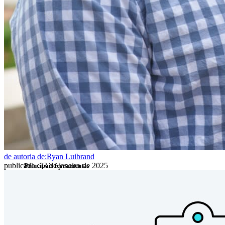
Compartilhamento seguro com o Send
Integração com alias de e-mail
Multiplataforma com dispositivos ilimitados
Principais funcionalidades dos planos empresariais
Inteligência de acesso
Integração com diretórios
Integração com SSO
Auto-hospedagem do Bitwarden
Políticas empresariais
Recuperação de conta
de autoria de:
Ryan Luibrand
publicado
:
23 de janeiro de 2025
Principais ferramentas
Gerador de senhas
Teste de força de senha
Gerador de frases secretas