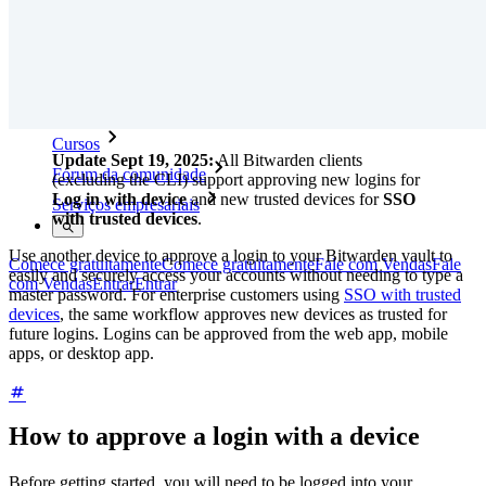
Whitepaper de segurança do Bitwarden
Treinamento
Central de ajuda
Cursos
Update Sept 19, 2025:
All Bitwarden clients
Fórum da comunidade
(excluding the CLI) support approving new logins for
Log in with device
and new trusted devices for
SSO
Serviços empresariais
with trusted devices
.
Use another device to approve a login to your Bitwarden vault to
Comece gratuitamente
Comece gratuitamente
Fale com Vendas
Fale
easily and securely access your accounts without needing to type a
com Vendas
Entrar
Entrar
master password. For enterprise customers using
SSO with trusted
devices
, the same workflow approves new devices as trusted for
future logins. Logins can be approved from the web app, mobile
apps, or desktop app.
How to approve a login with a device
Before getting started, you will need to be logged into your