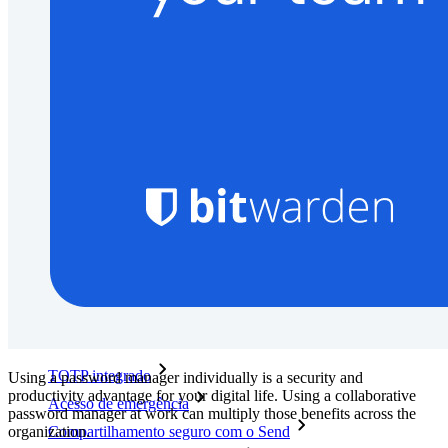
algumas linhas de código
Documentação para desenvolvedores
Explore mais
Integrações
Parceiros
Novo
Inteligência de acesso
Novo
Bitwarden Authenticator
Preços
Downloads
Funcionalidades
Principais funcionalidades dos planos pessoais
TOTP integrado
Using a password manager individually is a security and
productivity advantage for your digital life. Using a collaborative
Acesso de emergência
password manager at work can multiply those benefits across the
organization.
Compartilhamento seguro com o Send