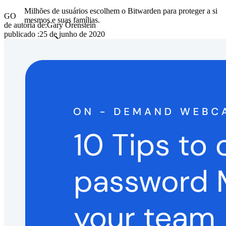
Milhões de usuários escolhem o Bitwarden para proteger a si
GO
mesmos e suas famílias.
de autoria de:
Gary Orenstein
publicado
:
25 de junho de 2020
Famílias
Empresas
Inúmeras empresas e organizações escolhem o Bitwarden
para proteger seus interesses.
Enterprise
Produtos para desenvolvedores
Conheça o Secrets Manager
Gerenciamento de segredos com criptografia de ponta a ponta
para equipes de desenvolvimento, DevOps e TI no Bitwarden
Secrets Manager.
Passwordless.dev e passkeys
Desbloqueie recursos de passkeys e muito mais com apenas