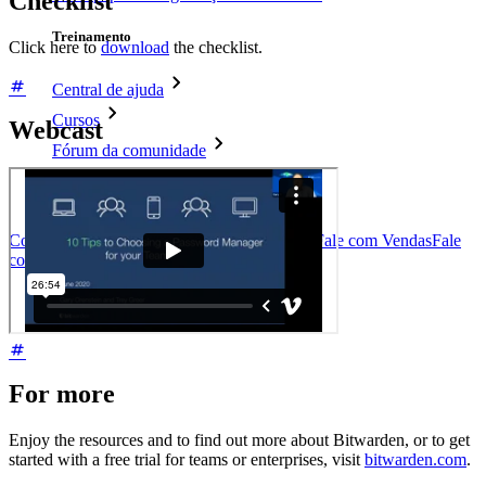
Checklist
Treinamento
Click here to
download
the checklist.
Central de ajuda
Cursos
Webcast
Fórum da comunidade
Serviços empresariais
Comece gratuitamente
Comece gratuitamente
Fale com Vendas
Fale
com Vendas
Entrar
Entrar
For more
Enjoy the resources and to find out more about Bitwarden, or to get
started with a free trial for teams or enterprises, visit
bitwarden.com
.