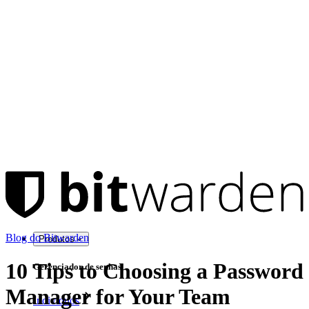
Blog do Bitwarden
Produtos
10 Tips to Choosing a Password
Gerenciador de senhas
Manager for Your Team
Indivíduos