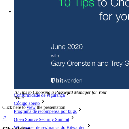
Explore todas as ferramentas e funcionalidades
Recursos
Biblioteca de recursos
Central de recursos
Blog
Eventos
Histórias de sucesso
Comparação
Segurança e confiança
10 Tips to Choosing a Password Manager for Your
Conformidade de segurança
Team
Código aberto
Click here to
view
the presentation.
Programa de recompensa por bugs
Open Source Security Summit
Whitepaper de segurança do Bitwarden