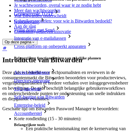
Je wachtwoorden, overal waar je ze nodig hebt
Meer dan wachtwoorden
Geïntegreerde TOTP
Wat Bitwarden onderscheidt
Gebruikersprofielen: voor wie is Bitwarden bedoeld?
Noodtoegang
Aan de slag
Veilig delen met Send
Communitygedreven innovatie
Integratie van e-mailaliassen
Op deze pagina
Cross-platform op onbeperkt apparaten
Belangrijkste functionaliteiten van zakelijke plannen
Introductie van Bitwarden
Access Intelligence
Deze gids is bedoeld voor techjournalisten en reviewers in de
consumentenmarkt die Bitwarden beoordelen voor productreviews,
Directory-integratie
vergelijkingsartikelen of bredere verhalen over inloggegevensbeheer
en beveiliging. De gids beschrijft belangrijke gebruikersworkflows
SSO-integratie
en onderscheidende punten ter ondersteuning van snelle indrukken
Self-hosting van Bitwarden
en diepgaande evaluaties.
Enterprise-beleid
Geschatte tijd om Bitwarden Password Manager te beoordelen:
Accountherstel
Korte rondleiding (15 - 30 minuten):
Belangrijkste tools
Een praktische kennismaking met de kernervaring van