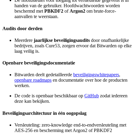
De hoofdsleutel voor toegang tot versleutelde gegevens is in
handen van de gebruiker. Hoofdwachtwoorden worden
beschermd met
PBKDF2
of
Argon2
om brute-force-
aanvallen te weerstaan.
Audits door derden
Meerdere
jaarlijkse beveiligingsaudits
door onafhankelijke
bedrijven, zoals Cure53, zorgen ervoor dat Bitwarden op elke
laag veilig is.
Openbare beveiligingsdocumentatie
Bitwarden deelt gedetailleerde
beveiligingswhitepapers
,
openbare roadmaps
en documentatie over hoe de producten
werken.
De code is openbaar beschikbaar op
GitHub
zodat iedereen
deze kan bekijken.
Beveiligingsarchitectuur in één oogopslag
Versleuteling: zero-knowledge end-to-endversleuteling met
AES-256 en bescherming met Argon2 of PBKDF2