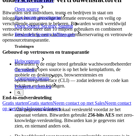
Security compliance
Open source
Bitwarden stelt individuen, teams en bedrijven in staat om
Bug bounty-programma
inloggegevens en gevoelige informatie eenvoudig en veilig op
verschillende apparaten te beheren. Bitwarden wordt wereldwijd
Open Source Security Summit
vertrouwd door meer dan 10 miljoen gebruikers en combineert
Bitwarden Security Whitepaper
sterke versleuteling, een naadloze gebruikerservaring en vertrouwde
opensourcetransparantie.
Trainingen
Gebouwd op vertrouwen en transparantie
Helpcentrum
Bitwarden is de enige breed gebruikte wachtwoordbeheerder
die volledig open source is op het hele kernplatform, de
Cursussen
mobiele en desktop-apps, browserextensies en
Communityforum
opdrachtregelinterface (CLI) — zodat iedereen de code kan
bekijken en kan bijdragen.
Enterprise-diensten
End-to-endversleuteling
Gratis starten
Gratis starten
Neem contact op met Sales
Neem contact
op met Sales
Inloggen
Inloggen
Alle gegevens worden lokaal versleuteld voordat ze het
apparaat verlaten. Bitwarden gebruikt
256-bits AES
met zero-
knowledge-versleuteling. Bitwarden kan je gegevens niet
zien, en niemand anders ook.