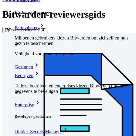
Producten
Bitwarden-reviewersgids
Wachtwoordmanager
Particulieren
Downloaden als PDF
Miljoenen gebruikers kiezen Bitwarden om zichzelf en hun
gezin te beschermen
Veiligheid voor jou en je gezin
Gezinnen
Bedrijven
Talloze bedrijven en enterprises kiezen Bitwarden om hun
gegevens te beveiligen
Enterprise
Developer-producten
Ontdek Secrets Manager