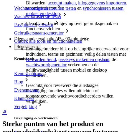
Bitwarden:
account maken
,
inloggegevens importeren
,
automatisch invullen testen
en
synchroniseren tussen
Wachtwoordgenerator
mobiel en desktop
.
Wachtwoordsterkte-tester
Ideaal voor berichtgeving over gebruiksgemak en
Passphrase-generator
functieoverzichten.
Gebruikersnaam-generator
Diepgaande evaluatie (45 - 90 minuten):
Ontdek alle tools en functionaliteiten
Resources
Een uitgebreidere blik op belangrijke meerwaarde voor
individuen, teams en gezinnen: veilig delen testen met
Kennisbank
Bitwarden Send
,
passkeys maken en opslaan
, de
wachtwoordgenerator
verkennen en de
gelijkwaardigheid tussen mobiel en desktop
Kenniscentrum
beoordelen.
Blog
Geschikt voor reviewers die alledaagse
Evenementen
beveiligingsfuncties willen uitlichten of
toonaangevende wachtwoordbeheerders willen
Klantcases
vergelijken.
Vergelijking
Beveiliging & vertrouwen
Sterke punten van het product en
onderscheidende vertrouwensfactoren