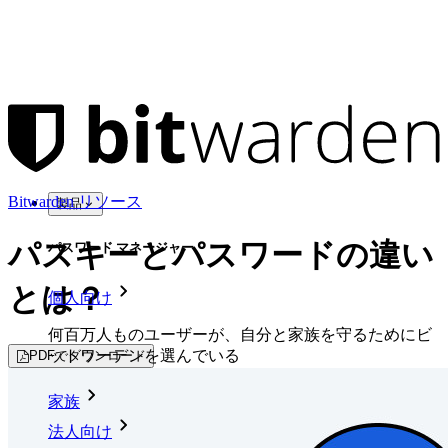
Bitwarden リソース
製品
パスキーとパスワードの違い
パスワード マネージャー
とは？
個人向け
何百万人ものユーザーが、自分と家族を守るためにビ
ットワーデンを選んでいる
PDFでダウンロード
家族
法人向け