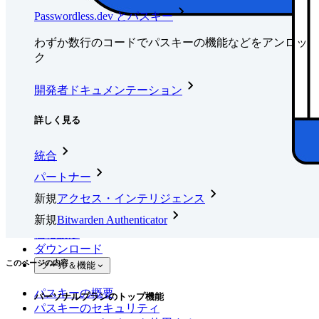
Passwordless.dev とパスキー
わずか数行のコードでパスキーの機能などをアンロッ
ク
開発者ドキュメンテーション
詳しく見る
統合
パートナー
新規
アクセス・インテリジェンス
新規
Bitwarden Authenticator
価格設定
ダウンロード
このページの内容
ツール＆機能
パスキーの概要
パーソナルプランのトップ機能
パスキーのセキュリティ