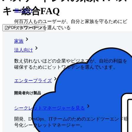
キー総合FAQ
個人向け
何百万人ものユーザーが、自分と家族を守るためにビ
ットワーデンを選んでいる
PDFでダウンロード
家族
法人向け
数え切れないほどの企業やビジネスが、自社の利益を
確保するためにビットワルデンを選んでいます。
エンタープライズ
開発者向け製品
シークレットマネージャーを見る
開発、DevOps、ITチームのためのエンドツーエンド暗
号化シークレットマネージャー。