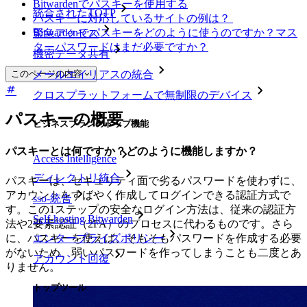
Bitwardenでパスキーを使用する
統合されたTOTP
パスキーに対応しているサイトの例は？
Bitwardenでパスキーをどのように使うのですか？マス
緊急アクセス
ターパスワードはまだ必要ですか？
機密データ共有
このページの内容
メールエイリアスの統合
クロスプラットフォームで無制限のデバイス
パスキーの概要
ビジネスプランのトップ機能
パスキーとは何ですか？どのように機能しますか？
Access Intelligence
ディレクトリ統合
パスキーは、セキュリティ面で劣るパスワードを使わずに、
アカウントをすばやく作成してログインできる認証方式で
sso-統合
す。この1ステップの安全なログイン方法は、従来の認証方
Self-hosting Bitwarden
法や2要素認証（2FA）のプロセスに代わるものです。さら
に、パスキーを使えば、そもそもパスワードを作成する必要
エンタープライズポリシー
がないため、弱いパスワードを作ってしまうことも二度とあ
アカウント回復
りません。
トップツール