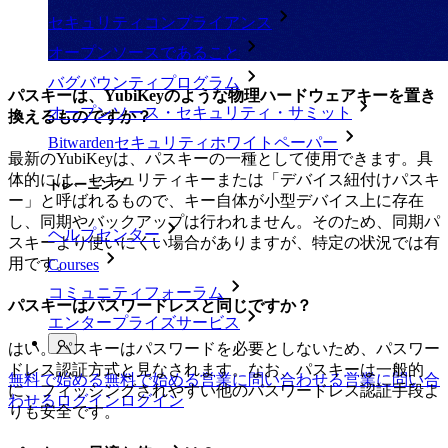
セキュリティコンプライアンス
オープンソースであること
バグバウンティプログラム
パスキーは、YubiKeyのような物理ハードウェアキーを置き
オープンソース・セキュリティ・サミット
換えるものですか？
Bitwardenセキュリティホワイトペーパー
最新のYubiKeyは、パスキーの一種として使用できます。具
体的には、セキュリティキーまたは「デバイス紐付けパスキ
トレーニング
ー」と呼ばれるもので、キー自体が小型デバイス上に存在
し、同期やバックアップは行われません。そのため、同期パ
ヘルプセンター
スキーより使いにくい場合がありますが、特定の状況では有
用です。
Courses
コミュニティフォーラム
パスキーはパスワードレスと同じですか？
エンタープライズサービス
はい。パスキーはパスワードを必要としないため、パスワー
ドレス認証方式と見なされます。なお、パスキーは一般的
無料で始める
無料で始める
営業に問い合わせる
営業に問い合
に、フィッシングされやすい他のパスワードレス認証手段よ
わせる
ログイン
ログイン
りも安全です。