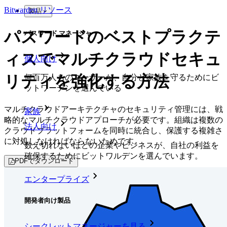
Bitwarden リソース
製品
パスワードのベストプラクテ
パスワード マネージャー
ィスでマルチクラウドセキュ
個人向け
リティを強化する方法
何百万人ものユーザーが、自分と家族を守るためにビ
ットワーデンを選んでいる
マルチクラウドアーキテクチャのセキュリティ管理には、戦
家族
略的なマルチクラウドアプローチが必要です。組織は複数の
法人向け
クラウドプラットフォームを同時に統合し、保護する複雑さ
に対処しなければならないためです。
数え切れないほどの企業やビジネスが、自社の利益を
確保するためにビットワルデンを選んでいます。
PDFでダウンロード
エンタープライズ
開発者向け製品
シークレットマネージャーを見る