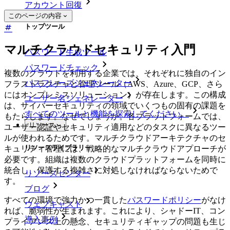
アカウント回復
このページの内容
トップツール
マルチクラウドセキュリティ入門
パスワード生成ツール
パスワードチェック
複数のクラウドを利用する企業では、それぞれに独自のイン
パスフレーズジェネレーター
フラストラクチャと管理ツール（AWS、Azure、GCP、さら
にはオンプレミスソリューション）が存在します。この構成
ユーザー名ジェネレーター
は、サイバーセキュリティの領域でいくつもの固有の課題を
すべてのツールと機能を探索してください。
もたらします。なぜでしょうか。各プラットフォームでは、
リソース
ユーザー認証やセキュリティ適用などのタスクに異なるツー
ルが使われるためです。マルチクラウドアーキテクチャのセ
リソースライブラリー
キュリティ管理には、戦略的なマルチクラウドアプローチが
必要です。組織は複数のクラウドプラットフォームを同時に
統合し、保護する複雑さに対処しなければならないためで
リソースセンター
す。
ブログ
すべての環境で強力かつ一貫した
パスワードポリシー
がなけ
ウェブキャスト
れば、脆弱性が生まれます。これにより、シャドーIT、コン
導入事例
プライアンス上の懸念、セキュリティギャップの問題も生じ