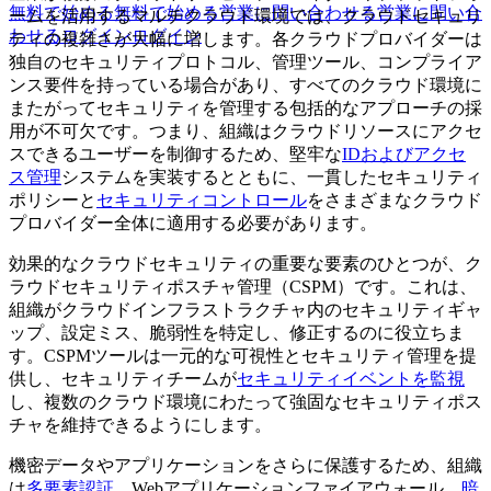
無料で始める
無料で始める
営業に問い合わせる
営業に問い合
ームを活用するマルチクラウド環境では、クラウドセキュリ
わせる
ログイン
ログイン
ティの複雑さが大幅に増します。各クラウドプロバイダーは
独自のセキュリティプロトコル、管理ツール、コンプライア
ンス要件を持っている場合があり、すべてのクラウド環境に
またがってセキュリティを管理する包括的なアプローチの採
用が不可欠です。つまり、組織はクラウドリソースにアクセ
スできるユーザーを制御するため、堅牢な
IDおよびアクセ
ス管理
システムを実装するとともに、一貫したセキュリティ
ポリシーと
セキュリティコントロール
をさまざまなクラウド
プロバイダー全体に適用する必要があります。
効果的なクラウドセキュリティの重要な要素のひとつが、ク
ラウドセキュリティポスチャ管理（CSPM）です。これは、
組織がクラウドインフラストラクチャ内のセキュリティギャ
ップ、設定ミス、脆弱性を特定し、修正するのに役立ちま
す。CSPMツールは一元的な可視性とセキュリティ管理を提
供し、セキュリティチームが
セキュリティイベントを監視
し、複数のクラウド環境にわたって強固なセキュリティポス
チャを維持できるようにします。
機密データやアプリケーションをさらに保護するため、組織
は
多要素認証
、Webアプリケーションファイアウォール、
暗