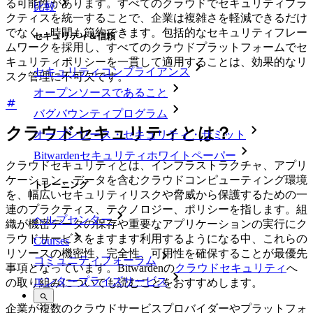
る可能性があります。すべてのクラウドでセキュリティプラ
比較
クティスを統一することで、企業は複雑さを軽減できるだけ
でなく、時間も節約できます。包括的なセキュリティフレー
セキュリティ＆信頼
ムワークを採用し、すべてのクラウドプラットフォームでセ
キュリティポリシーを一貫して適用することは、効果的なリ
セキュリティコンプライアンス
スク管理に不可欠です。
オープンソースであること
バグバウンティプログラム
クラウドセキュリティとは？
オープンソース・セキュリティ・サミット
Bitwardenセキュリティホワイトペーパー
クラウドセキュリティとは、インフラストラクチャ、アプリ
ケーション、データを含むクラウドコンピューティング環境
トレーニング
を、幅広いセキュリティリスクや脅威から保護するための一
連のプラクティス、テクノロジー、ポリシーを指します。組
ヘルプセンター
織が機密データの保存や重要なアプリケーションの実行にク
ラウドサービスをますます利用するようになる中、これらの
Courses
リソースの機密性、完全性、可用性を確保することが最優先
コミュニティフォーラム
事項となっています。Bitwardenの
クラウドセキュリティ
へ
エンタープライズサービス
の取り組みについても読むことをおすすめします。
企業が複数のクラウドサービスプロバイダーやプラットフォ