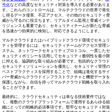
号化
などの高度なセキュリティ対策を導入する必要がありま
す。これらのコントロールは、マルチクラウドの世界で発生
し得るデータ侵害、不正アクセス、その他のセキュリティ脅
威から守るのに役立ちます。リアルタイム監視と脅威インテ
リジェンスも重要であり、セキュリティチームが新たな脅威
を迅速かつ効果的に検知し、対応できるようにします。
マルチクラウドまたはハイブリッドクラウド環境でセキュリ
ティを管理するには、セキュリティチームがアクセス管理シ
ステム、ネットワークセキュリティプロトコル、一貫したセ
キュリティポリシーを活用してセキュリティ脆弱性を最小限
に抑える、協調的な取り組みが必要です。包括的なクラウド
セキュリティソリューションを優先し、セキュリティ管理の
ベストプラクティスを採用することで、組織は進化するサイ
バー脅威からクラウドインフラストラクチャと機密データを
保護しながら、自信を持ってマルチクラウド戦略を取り入れ
ることができます。
最終的に、クラウドセキュリティは単なる技術要件ではな
く、複数のクラウドプラットフォームで運用するあらゆる組
織にとっての戦略的必須事項です。堅牢なセキュリティ対策