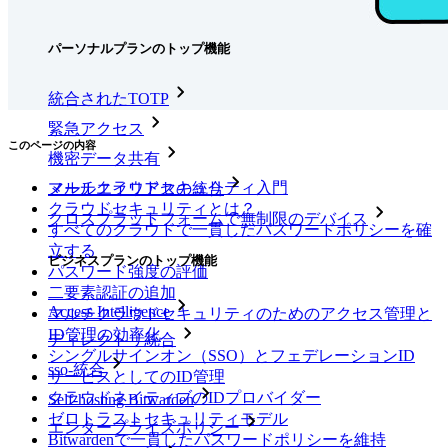
ツール＆機能
パーソナルプランのトップ機能
統合されたTOTP
緊急アクセス
このページの内容
機密データ共有
マルチクラウドセキュリティ入門
メールエイリアスの統合
クラウドセキュリティとは？
クロスプラットフォームで無制限のデバイス
すべてのクラウドで一貫したパスワードポリシーを確
立する
ビジネスプランのトップ機能
パスワード強度の評価
二要素認証の追加
Access Intelligence
マルチクラウドセキュリティのためのアクセス管理と
ID管理の効率化
ディレクトリ統合
シングルサインオン（SSO）とフェデレーションID
sso-統合
サービスとしてのID管理
クラウドネイティブのIDプロバイダー
Self-hosting Bitwarden
ゼロトラストセキュリティモデル
エンタープライズポリシー
Bitwardenで一貫したパスワードポリシーを維持