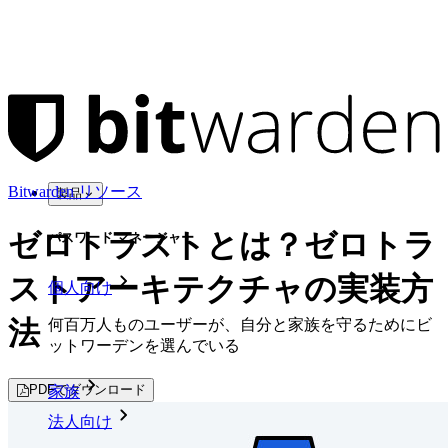
Bitwarden リソース
製品
ゼロトラストとは？ゼロトラ
パスワード マネージャー
ストアーキテクチャの実装方
個人向け
法
何百万人ものユーザーが、自分と家族を守るためにビ
ットワーデンを選んでいる
PDFでダウンロード
家族
法人向け