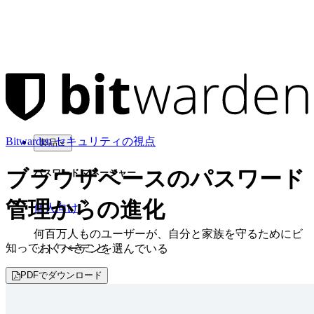
Bitwarden セキュリティの視点
製品
ブラウザベースのパスワード
パスワード マネージャー
管理からの進化
個人向け
何百万人ものユーザーが、自分と家族を守るためにビ
知っておくべきこと
ットワーデンを選んでいる
PDFでダウンロード
家族
法人向け