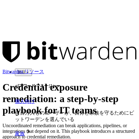
Bitwarden リソース
製品
Credential exposure
パスワード マネージャー
remediation: a step-by-step
個人向け
playbook for IT teams
何百万人ものユーザーが、自分と家族を守るためにビ
ットワーデンを選んでいる
Uncoordinated remediation can break applications, pipelines, or
integrations that depend on it. This playbook introduces a structured
家族
approach to credential remediation.