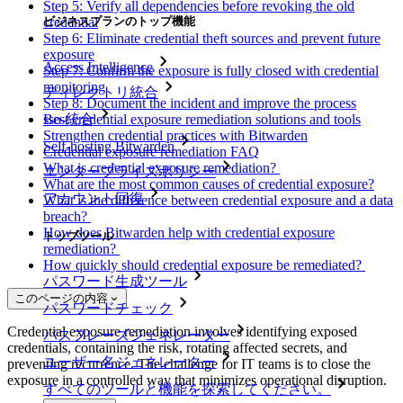
Step 5: Verify all dependencies before revoking the old
credential
ビジネスプランのトップ機能
Step 6: Eliminate credential theft sources and prevent future
exposure
Access Intelligence
Step 7: Confirm the exposure is fully closed with credential
monitoring
ディレクトリ統合
Step 8: Document the incident and improve the process
sso-統合
Best credential exposure remediation solutions and tools
Strengthen credential practices with Bitwarden
Self-hosting Bitwarden
Credential exposure remediation FAQ
What is credential exposure remediation?
エンタープライズポリシー
What are the most common causes of credential exposure?
アカウント回復
What is the difference between credential exposure and a data
breach?
How does Bitwarden help with credential exposure
トップツール
remediation?
How quickly should credential exposure be remediated?
パスワード生成ツール
このページの内容
パスワードチェック
Credential exposure remediation involves identifying exposed
パスフレーズジェネレーター
credentials, containing the risk, rotating affected secrets, and
ユーザー名ジェネレーター
preventing recurrence. The challenge for IT teams is to close the
exposure in a controlled way that minimizes operational disruption.
すべてのツールと機能を探索してください。