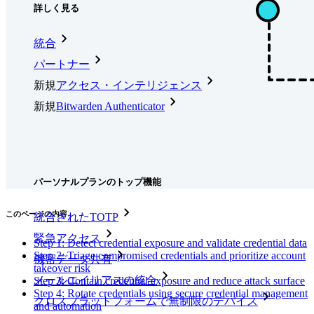
詳しく見る
統合
パートナー
新規
アクセス・インテリジェンス
新規
Bitwarden Authenticator
価格設定
ダウンロード
ツール＆機能
パーソナルプランのトップ機能
このページの内容
統合されたTOTP
緊急アクセス
Step 1: Detect credential exposure and validate credential data
Step 2: Triage compromised credentials and prioritize account
機密データ共有
takeover risk
メールエイリアスの統合
Step 3: Contain credential exposure and reduce attack surface
Step 4: Rotate credentials using secure credential management
クロスプラットフォームで無制限のデバイス
and automation