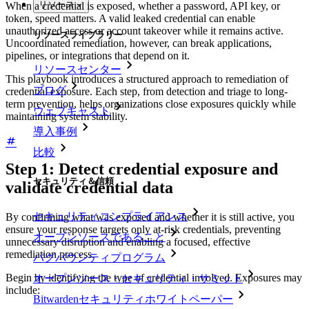
リソース
When a credential is exposed, whether a password, API key, or
token, speed matters. A valid leaked credential can enable
unauthorized access or account takeover while it remains active.
リソースライブラリー
Uncoordinated remediation, however, can break applications,
pipelines, or integrations that depend on it.
リソースセンター
This playbook introduces a structured approach to remediation of
ブログ
credential exposure. Each step, from detection and triage to long-
term prevention, helps organizations close exposures quickly while
ウェブキャスト
maintaining system stability.
導入事例
比較
Step 1: Detect credential exposure and
セキュリティ＆信頼
validate credential data
セキュリティコンプライアンス
By confirming what was exposed and whether it is still active, you
ensure your response targets only at-risk credentials, preventing
オープンソースであること
unnecessary disruption and enabling a focused, effective
remediation process.
バグバウンティプログラム
Begin by identifying the type of credential involved. Exposures may
オープンソース・セキュリティ・サミット
include:
Bitwardenセキュリティホワイトペーパー