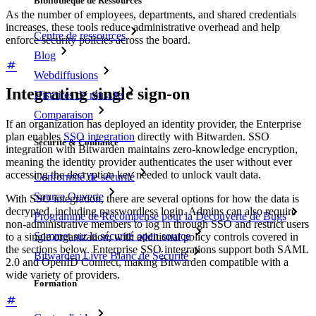
Bibliothèque de Ressources
As the number of employees, departments, and shared credentials
increases, these tools reduce administrative overhead and help
Centre de ressources
enforce security policies across the board.
Blog
Webdiffusions
Integrating single sign-on
Histoires de réussite
Comparaison
If an organization has deployed an identity provider, the Enterprise
plan enables
SSO integration
directly with Bitwarden. SSO
Sécurité & Confiance
integration with Bitwarden maintains zero-knowledge encryption,
meaning the identity provider authenticates the user without ever
accessing the decryption key needed to unlock vault data.
Conformité de sécurité
Source Ouverte
With SSO integration, there are several options for how the data is
decrypted, including passwordless login. Admins can also require
Programme de Récompense pour la Découverte de Bugs
non-administrative members to log in through SSO and restrict users
Sommet sur la sécurité open source
to a single organization, with additional policy controls covered in
the sections below. Enterprise SSO integrations support both SAML
Bitwarden Livre Blanc de Sécurité
2.0 and OpenID Connect, making Bitwarden compatible with a
wide variety of providers.
Formation