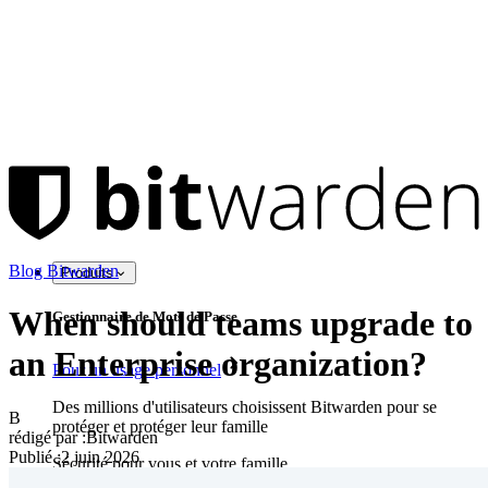
Blog Bitwarden
Produits
When should teams upgrade to
Gestionnaire de Mots de Passe
an Enterprise organization?
Pour un usage personnel
Des millions d'utilisateurs choisissent Bitwarden pour se
B
protéger et protéger leur famille
rédigé par :
Bitwarden
Publié
:
2 juin 2026
Sécurité pour vous et votre famille