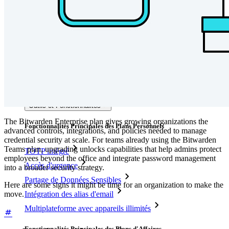
Explorer davantage
Intégrations
Partenaires
Nouveau
Access Intelligence
Nouveau
Authentificateur Bitwarden
Tarification
Télécharger
Outils et Fonctionnalités
The Bitwarden Enterprise plan gives growing organizations the
Fonctionnalités Principales des Plans Personnels
advanced controls, integrations, and policies needed to manage
credential security at scale. For teams already using the Bitwarden
Teams plan, upgrading unlocks capabilities that help admins protect
TOTP intégré
employees beyond the office and integrate password management
Accès d'urgence
into a broader security strategy.
Partage de Données Sensibles
Here are some signs it might be time for an organization to make the
move.
Intégration des alias d'email
Multiplateforme avec appareils illimités
Fonctionnalités Principales des Plans d'Affaires