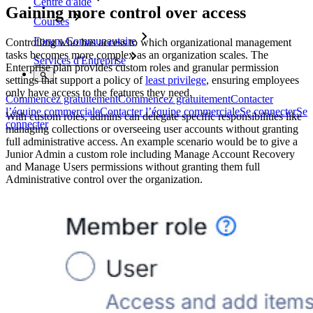
Centre d'aide
Gaining more control over access
Courses
Forum Communautaire
Controlling who has access to which organizational management
tasks becomes more complex as an organization scales. The
Services d'Entreprise
Enterprise plan provides custom roles and granular permission
settings that support a policy of
least privilege
, ensuring employees
only have access to the features they need.
Commencez gratuitement
Commencez gratuitement
Contacter
l’équipe commerciale
Contacter l’équipe commerciale
Se connecter
Se
With custom roles, admins can delegate specific responsibilities like
connecter
managing collections or overseeing user accounts without granting
full administrative access. An example scenario would be to give a
Junior Admin a custom role including Manage Account Recovery
and Manage Users permissions without granting them full
Administrative control over the organization.