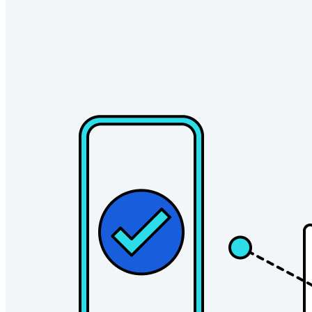
Familles
Pour les entreprises
D'innombrables entreprises choisissent Bitwarden pour
sécuriser leurs intérêts.
Entreprise
Produits pour Développeurs
Découvrir Secrets Manager
Gestion des secrets chiffrée de bout en bout pour le
développement, DevOps et les équipes IT.
Passwordless.dev et Passkeys
Déverrouillez les fonctions de la clé de sécurité et bien plus
encore en quelques lignes de code.
Documentation du Développeur