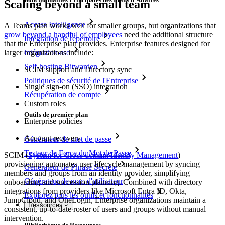
Scaling beyond a small team
Access Intelligence
A Teams plan works well for smaller groups, but organizations that
grow beyond a handful of employees
need the additional structure
Intégration de répertoire
that the Enterprise plan provides. Enterprise features designed for
intégration-sso
larger organizations include:
Self-hosting Bitwarden
SCIM support and Directory sync
Politiques de sécurité de l'Entreprise
Single sign-on (SSO) integration
Récupération de compte
Custom roles
Outils de premier plan
Enterprise policies
Account recovery
Générateur de mot de passe
Testeur de Force du Mot de Passe
SCIM (
System for Cross-domain Identity Management
)
provisioning automates user lifecycle management by syncing
Générateur de Phrase Secrète
members and groups from an identity provider, simplifying
Générateur de nom d'utilisateur
onboarding and succession planning. Combined with directory
integrations from providers like Microsoft Entra ID, Okta,
Explorez tous les outils et fonctionnalités
JumpCloud, and OneLogin, Enterprise organizations maintain a
Ressources
consistent, up-to-date roster of users and groups without manual
intervention.