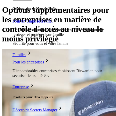
Options supplémentaires pour
Gestionnaire de Mots de Passe
les entreprises en matière de
Pour un usage personnel
contrôle d'accès au niveau le
Des millions d'utilisateurs choisissent Bitwarden pour se
protéger et protéger leur famille
moins privilégié
Sécurité pour vous et votre famille
Familles
Pour les entreprises
D'innombrables entreprises choisissent Bitwarden pour
sécuriser leurs intérêts.
Entreprise
Produits pour Développeurs
Découvrir Secrets Manager