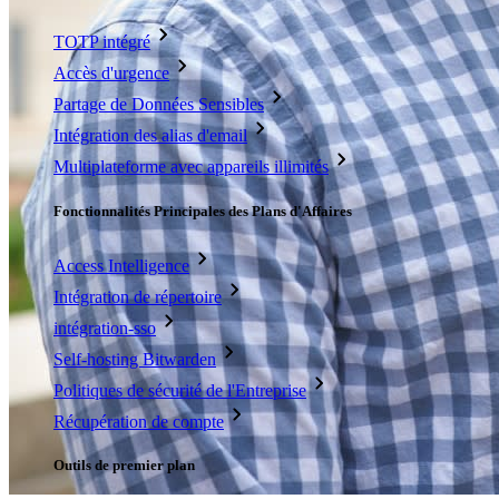
TOTP intégré
Accès d'urgence
Partage de Données Sensibles
Intégration des alias d'email
Multiplateforme avec appareils illimités
Fonctionnalités Principales des Plans d'Affaires
Access Intelligence
Intégration de répertoire
intégration-sso
Self-hosting Bitwarden
Politiques de sécurité de l'Entreprise
Récupération de compte
Outils de premier plan