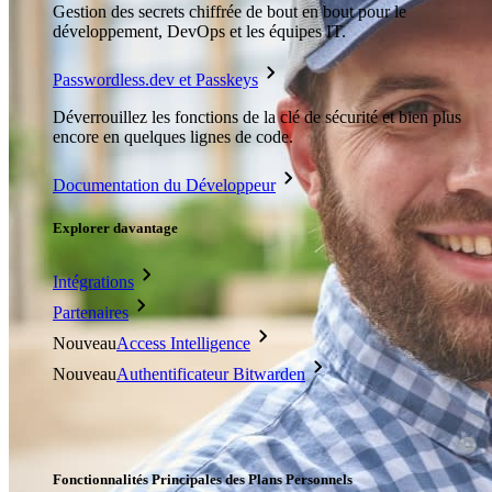
Gestion des secrets chiffrée de bout en bout pour le
développement, DevOps et les équipes IT.
Passwordless.dev et Passkeys
Déverrouillez les fonctions de la clé de sécurité et bien plus
encore en quelques lignes de code.
Documentation du Développeur
Explorer davantage
Intégrations
Partenaires
Nouveau
Access Intelligence
Nouveau
Authentificateur Bitwarden
Tarification
Télécharger
Outils et Fonctionnalités
Fonctionnalités Principales des Plans Personnels