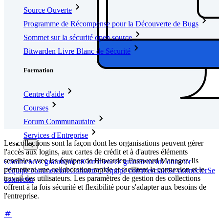
Source Ouverte
Programme de Récompense pour la Découverte de Bugs
Sommet sur la sécurité open source
Bitwarden Livre Blanc de Sécurité
Formation
Centre d'aide
Courses
Forum Communautaire
Services d'Entreprise
Les collections sont la façon dont les organisations peuvent gérer
l'accès aux logins, aux cartes de crédit et à d'autres éléments
sensibles avec les équipes de Bitwarden Password Manager. Ils
Commencez gratuitement
Commencez gratuitement
Contacter
permettent une collaboration rapide et facilitent la connexion et le
l’équipe commerciale
Contacter l’équipe commerciale
Se connecter
Se
travail des utilisateurs. Les paramètres de gestion des collections
connecter
offrent à la fois sécurité et flexibilité pour s'adapter aux besoins de
l'entreprise.