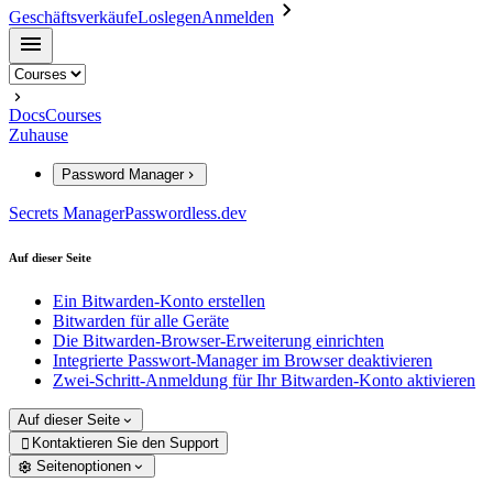
Geschäftsverkäufe
Loslegen
Anmelden
Docs
Courses
Zuhause
Password Manager
Secrets Manager
Passwordless.dev
Auf dieser Seite
Ein Bitwarden-Konto erstellen
Bitwarden für alle Geräte
Die Bitwarden-Browser-Erweiterung einrichten
Integrierte Passwort-Manager im Browser deaktivieren
Zwei-Schritt-Anmeldung für Ihr Bitwarden-Konto aktivieren
Auf dieser Seite
Kontaktieren Sie den Support

Seitenoptionen