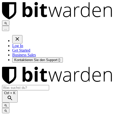
.
.
.
Log In
Get Started
Business Sales
Kontaktieren Sie den Support

Ctrl
+ K