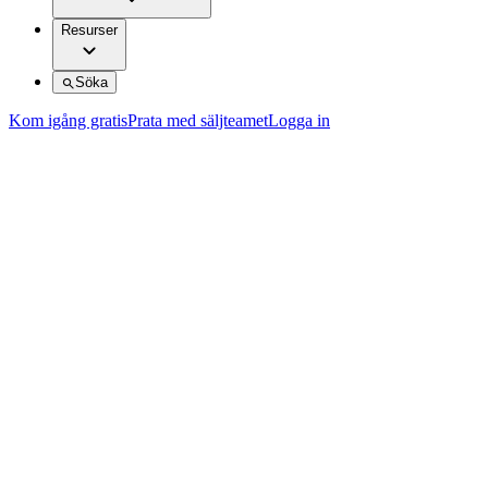
Resurser
Söka
Kom igång gratis
Prata med säljteamet
Logga in