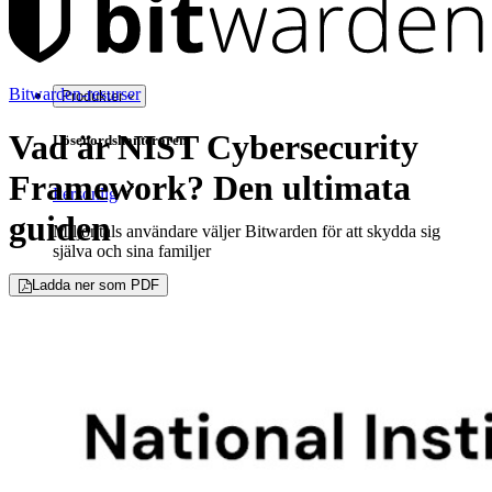
Bitwarden-resurser
Produkter
Vad är NIST Cybersecurity
Lösenordshanteraren
Framework? Den ultimata
Personlig
guiden
Miljontals användare väljer Bitwarden för att skydda sig
själva och sina familjer
Ladda ner som PDF
Familjer
Företag
Otaliga företag och företag väljer Bitwarden för att säkra sina
intressen
Företag
Utvecklarprodukter