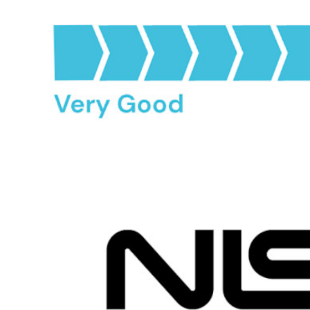
Secrets Manager
End-to-end krypterad hemlighetshantering för utveckling,
DevOps och IT-team.
Passwordless.dev och lösenord
Lås upp lösenordsfunktioner och mer med bara några rader
kod
Utvecklardokumentation
Utforska mer
Integrationer
Partners
Ny
Access Intelligence
Ny
Bitwarden Authenticator
Prissättning
Nedladdningar