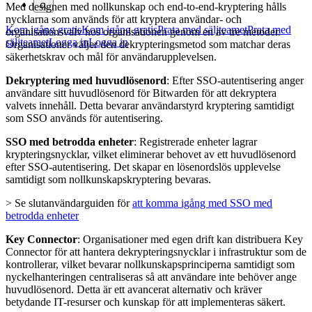
Med designen med nollkunskap och end-to-end-kryptering hålls
nycklarna som används för att kryptera användar- och
Kom igång gratis
Kom igång gratis
Prata med säljteamet
Prata med
organisationsvalv hos organisationen genom en av tre metoder.
säljteamet
Logga in
Logga in
Organisationer väljer den dekrypteringsmetod som matchar deras
säkerhetskrav och mål för användarupplevelsen.
Dekryptering med huvudlösenord
: Efter SSO-autentisering anger
användare sitt huvudlösenord för Bitwarden för att dekryptera
valvets innehåll. Detta bevarar användarstyrd kryptering samtidigt
som SSO används för autentisering.
SSO med betrodda enheter
: Registrerade enheter lagrar
krypteringsnycklar, vilket eliminerar behovet av ett huvudlösenord
efter SSO-autentisering. Det skapar en lösenordslös upplevelse
samtidigt som nollkunskapskryptering bevaras.
> Se slutanvändarguiden för
att komma igång med SSO med
betrodda enheter
Key Connector
: Organisationer med egen drift kan distribuera Key
Connector för att hantera dekrypteringsnycklar i infrastruktur som de
kontrollerar, vilket bevarar nollkunskapsprinciperna samtidigt som
nyckelhanteringen centraliseras så att användare inte behöver ange
huvudlösenord. Detta är ett avancerat alternativ och kräver
betydande IT-resurser och kunskap för att implementeras säkert.