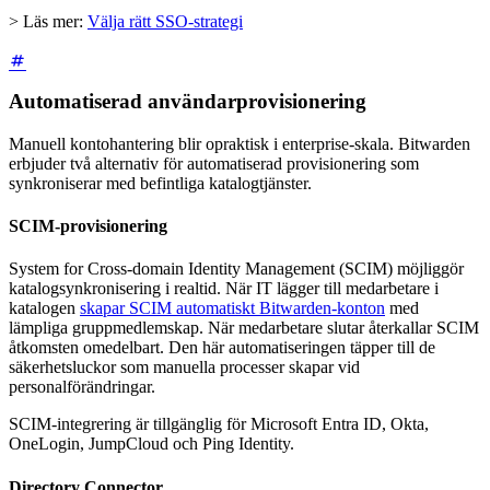
> Läs mer:
Välja rätt SSO-strategi
Automatiserad användarprovisionering
Manuell kontohantering blir opraktisk i enterprise-skala. Bitwarden
erbjuder två alternativ för automatiserad provisionering som
synkroniserar med befintliga katalogtjänster.
SCIM-provisionering
System for Cross-domain Identity Management (SCIM) möjliggör
katalogsynkronisering i realtid. När IT lägger till medarbetare i
katalogen
skapar SCIM automatiskt Bitwarden-konton
med
lämpliga gruppmedlemskap. När medarbetare slutar återkallar SCIM
åtkomsten omedelbart. Den här automatiseringen täpper till de
säkerhetsluckor som manuella processer skapar vid
personalförändringar.
SCIM-integrering är tillgänglig för Microsoft Entra ID, Okta,
OneLogin, JumpCloud och Ping Identity.
Directory Connector