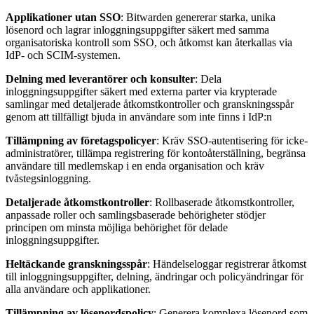
Applikationer utan SSO
: Bitwarden genererar starka, unika
lösenord och lagrar inloggningsuppgifter säkert med samma
organisatoriska kontroll som SSO, och åtkomst kan återkallas via
IdP- och SCIM-systemen.
Delning med leverantörer och konsulter
: Dela
inloggningsuppgifter säkert med externa parter via krypterade
samlingar med detaljerade åtkomstkontroller och granskningsspår
genom att tillfälligt bjuda in användare som inte finns i IdP:n
Tillämpning av företagspolicyer
: Kräv SSO-autentisering för icke-
administratörer, tillämpa registrering för kontoåterställning, begränsa
användare till medlemskap i en enda organisation och kräv
tvåstegsinloggning.
Detaljerade åtkomstkontroller
: Rollbaserade åtkomstkontroller,
anpassade roller och samlingsbaserade behörigheter stödjer
principen om minsta möjliga behörighet för delade
inloggningsuppgifter.
Heltäckande granskningsspår
: Händelseloggar registrerar åtkomst
till inloggningsuppgifter, delning, ändringar och policyändringar för
alla användare och applikationer.
Tillämpning av lösenordspolicy
: Generera komplexa lösenord som