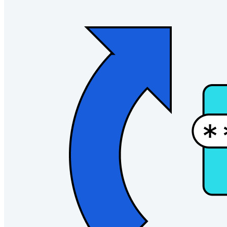
intressen
Företag
Utvecklarprodukter
Secrets Manager
End-to-end krypterad hemlighetshantering för utveckling,
DevOps och IT-team.
Passwordless.dev och lösenord
Lås upp lösenordsfunktioner och mer med bara några rader
kod
Utvecklardokumentation
Utforska mer
Integrationer
Partners