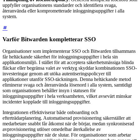
uppfyller organisationens standarder och identifiera svaga,
återanvända eller komprometterade inloggningsuppgifter i alla
system.
Varför Bitwarden kompletterar SSO
Organisationer som implementerar SSO och Bitwarden tillsammans
får heltäckande säkerhet för inloggningsuppgifter i hela sin
applikationsmiljö. I stället för att acceptera säkerhetsmässiga blinda
fläckar eller begränsa valet av verktyg skyddar kombinationen SSO-
investeringar genom att utöka autentiseringspolicyer till
applikationer utanför SSO-täckningen. Denna heltäckande metod
eliminerar svaga och återanvända lösenord i alla system, samtidigt
som organisationen behåller insyn i statusen för
inloggningsuppgifter i hela verksamheten, vilket avsevärt minskar
incidenter kopplade till inloggningsuppgifter.
Integrationen effektiviserar både onboarding och
efterträdarplanering. Automatiserad provisionering säkerställer att
medarbetare snabbt får åtkomst när de börjar, medan synkroniserad
avprovisionering utlöser omedelbar återkallelse av
inloggningsuppgifter när de slutar. För organisationer som arbetar