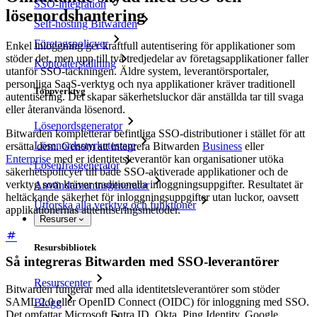
SSO-integration
lösenordshantering
Self-hosting Bitwarden
Företagspolicyer
Enkel inloggning ger kraftfull autentisering för applikationer som
stöder det, men upp till två tredjedelar av företagsapplikationer faller
Kontoåterställning
utanför SSO-täckningen. Äldre system, leverantörsportaler,
personliga SaaS-verktyg och nya applikationer kräver traditionell
Toppverktyg
autentisering. Det skapar säkerhetsluckor där anställda tar till svaga
eller återanvända lösenord.
Lösenordsgenerator
Bitwarden kompletterar befintliga SSO-distributioner i stället för att
Lösenordsstyrketestare
ersätta dem. Genom att integrera Bitwarden
Business
eller
Enterprise
med er identitetsleverantör kan organisationer utöka
Lösenfrasgenerator
säkerhetspolicyer till både SSO-aktiverade applikationer och de
verktyg som kräver traditionella inloggningsuppgifter. Resultatet är
Användarnamnsgenerator
heltäckande säkerhet för inloggningsuppgifter utan luckor, oavsett
Utforska alla verktyg och funktioner
applikationernas autentiseringsmetoder.
Resurser
Resursbibliotek
Så integreras Bitwarden med SSO-leverantörer
Resurscenter
Bitwarden fungerar med alla identitetsleverantörer som stöder
SAML 2.0 eller OpenID Connect (OIDC) för inloggning med SSO.
Blogg
Det omfattar Microsoft Entra ID, Okta, Ping Identity, Google