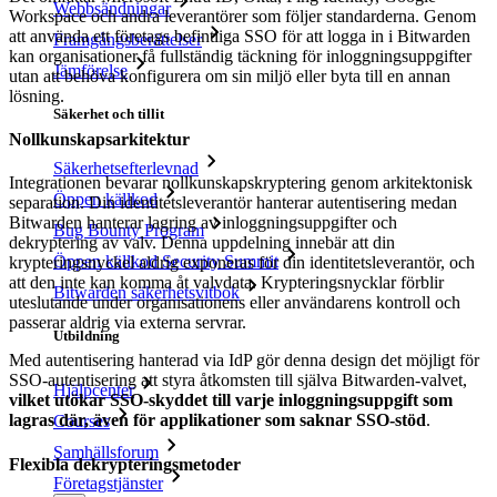
Webbsändningar
Workspace och andra leverantörer som följer standarderna. Genom
att använda ett företags befintliga SSO för att logga in i Bitwarden
Framgångsberättelser
kan organisationer få fullständig täckning för inloggningsuppgifter
Jämförelse
utan att behöva konfigurera om sin miljö eller byta till en annan
lösning.
Säkerhet och tillit
Nollkunskapsarkitektur
Säkerhetsefterlevnad
Integrationen bevarar nollkunskapskryptering genom arkitektonisk
Öppen källkod
separation. Din identitetsleverantör hanterar autentisering medan
Bitwarden hanterar lagring av inloggningsuppgifter och
Bug Bounty Program
dekryptering av valv. Denna uppdelning innebär att din
Öppen källkod Security Summit
krypteringsnyckel aldrig exponeras för din identitetsleverantör, och
att den inte kan komma åt valvdata. Krypteringsnycklar förblir
Bitwarden säkerhetsvitbok
uteslutande under organisationens eller användarens kontroll och
passerar aldrig via externa servrar.
Utbildning
Med autentisering hanterad via IdP gör denna design det möjligt för
SSO-autentisering att styra åtkomsten till själva Bitwarden-valvet,
Hjälpcenter
vilket utökar SSO-skyddet till varje inloggningsuppgift som
lagras där, även för applikationer som saknar SSO-stöd
.
Courses
Samhällsforum
Flexibla dekrypteringsmetoder
Företagstjänster