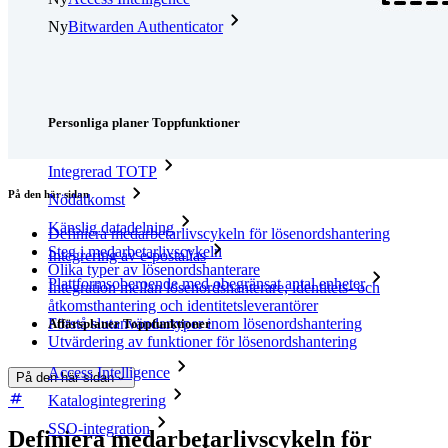
Ny
Bitwarden Authenticator
Prissättning
Nedladdningar
Verktyg och funktioner
Personliga planer Toppfunktioner
Integrerad TOTP
På den här sidan
Nödåtkomst
Känslig datadelning
Definiera medarbetarlivscykeln för lösenordshantering
Steg i medarbetarlivscykeln
Integrering av e-postalias
Olika typer av lösenordshanterare
Plattformsoberoende med obegränsat antal enheter
Integration mellan lösenordshanterare, identitets- och
åtkomsthantering och identitetsleverantörer
Förstå slutanvändartyper inom lösenordshantering
Affärsplaner Toppfunktioner
Utvärdering av funktioner för lösenordshantering
Access Intelligence
På den här sidan
Katalogintegrering
SSO-integration
Definiera medarbetarlivscykeln för