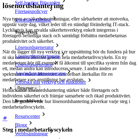
Self-hosting Bitwarden
lösenordshantering
Företagspolicyer
Nya typer av säkerhetsutmaningar, eller sårbarheter att motverka,
Kontoåterställning
uppstår varje dag, vilket leder till en ständigt föränderlig IT-stack.
Lyckligtvis kan utvalda säkerhetsverktyg enkelt integreras i
Toppverktyg
företagets befintliga stack och samtidigt förbättra medarbetarnas
produktivitet och säkerhet.
Lösenordsgenerator
När du lägger till nya verktyg i er uppsättning bör du fundera på hur
Lösenordsstyrketestare
ni ska hantera åtkomst genom hela medarbetarlivscykeln. En ny
medarbetare bör till exempel få åtkomst till specifika system från dag
Lösenfrasgenerator
ett, medan andra kan introduceras senare. I andra änden av
Användarnamnsgenerator
spektrumet måste åtkomsten omedelbart återkallas för en
medarbetare vars anställning har avslutats.
Utforska alla verktyg och funktioner
Resurser
Heltäckande lösenordshantering stärker både företagets och
individens säkerhet och främjar samarbete och ökad produktivitet.
Resursbibliotek
Den här guiden visar hur lösenordshantering påverkar varje steg i
medarbetarlivscykeln.
Resurscenter
Blogg
Steg i medarbetarlivscykeln
Webbsändningar