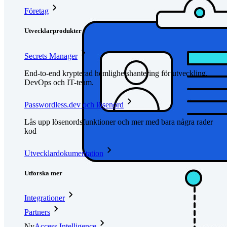
Företag
Utvecklarprodukter
Secrets Manager
End-to-end krypterad hemlighetshantering för utveckling,
DevOps och IT-team.
Passwordless.dev och lösenord
Lås upp lösenordsfunktioner och mer med bara några rader
kod
Utvecklardokumentation
Utforska mer
Integrationer
Partners
Ny
Access Intelligence