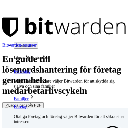
Bitwarden-resurser
Produkter
En guide till
Lösenordshanteraren
lösenordshantering för företag
Personlig
genom hela
Miljontals användare väljer Bitwarden för att skydda sig
själva och sina familjer
medarbetarlivscykeln
Familjer
Ladda ner som PDF
Företag
Otaliga företag och företag väljer Bitwarden för att säkra sina
intressen