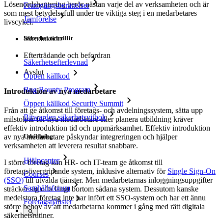
Lösenordshantering berör nästan varje del av verksamheten och är
Framgångsberättelser
som mest betydelsefull under tre viktiga steg i en medarbetares
Jämförelse
livscykel.
Säkerhet och tillit
Introduktion
Efterträdande och befordran
Säkerhetsefterlevnad
Avslut
Öppen källkod
Bug Bounty Program
Introduktion av nya medarbetare
Öppen källkod Security Summit
Från att ge åtkomst till företags- och avdelningssystem, sätta upp
Bitwarden säkerhetsvitbok
milstolpar för nya medarbetare eller planera utbildning kräver
effektiv introduktion tid och uppmärksamhet. Effektiv introduktion
Utbildning
av nya medarbetare påskyndar integreringen och hjälper
verksamheten att leverera resultat snabbare.
Hjälpcenter
I större företag kan HR- och IT-team ge åtkomst till
företagsövergripande system, inklusive alternativ för
Single Sign-On
Courses
(SSO)
till utvalda tjänster. Men medarbetarnas inloggningsuppgifter
Samhällsforum
sträcker sig ofta långt bortom sådana system. Dessutom kanske
medelstora företag inte har infört ett SSO-system och har ett ännu
Företagstjänster
större behov av att medarbetarna kommer i gång med rätt digitala
säkerhetsrutiner.