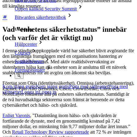
Bug Bounty Program
åtkomstkontroller, så att endast regeluppfyllande enheter får ansluta
till känsliga resurser.
Öppen källkod Security Summit
Bitwarden säkerhetsvitbok
Vad ”enhetens säkerhetsstatus” innebär
Utbildning
(och varför det är viktigt nu)
Hjälpcenter
I denna ständigt uppkopplade värld har säkerhet blivit avgörande för
Courses
den långsiktiga framgången med en organisations hantering av
Samhällsforum
enheters säkerhetsstatus. Med aktiv realtidsövervakning av
slutenheters hälsa kan alla enheter som är anslutna till ett nätverk
Företagstjänster
snabbt utvärderas för att avgöra om åtkomst ska beviljas.
Företag som Okta (identitetssäkerhet), Omnissa (arbetsytehantering),
Kom igång gratis
Kom igång gratis
Prata med säljteamet
Prata med
Zscaler, Palo Alto Networks, Cisco, CrowdStrike, Citrix och
säljteamet
Logga in
Logga in
NordLayer fokuserar alla på enheters säkerhetsstatus. Samtidigt är
de två huvudsakliga sektorerna som främst är beroende av detta
cybersäkerhet och hälso- och sjukvård.
Enligt Varonis
, ”Dataintrång inom hälso- och sjukvården är
fortfarande de dyraste, med en genomsnittlig kostnad på 7,42
miljoner dollar, en minskning från 9,77 miljoner dollar året innan.”
Och
Retail Technology Review rapporterade
att 72 % av intrången