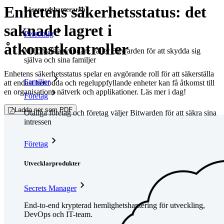
Enhetens säkerhetsstatus: det
Lösenordshanteraren
saknade lagret i
Personlig
åtkomstkontroller
Miljontals användare väljer Bitwarden för att skydda sig
själva och sina familjer
Enhetens säkerhetsstatus spelar en avgörande roll för att säkerställa
Familjer
att endast betrodda och regeluppfyllande enheter kan få åtkomst till
en organisations nätverk och applikationer. Läs mer i dag!
Företag
Ladda ner som PDF
Otaliga företag och företag väljer Bitwarden för att säkra sina
intressen
Företag
Utvecklarprodukter
Secrets Manager
End-to-end krypterad hemlighetshantering för utveckling,
DevOps och IT-team.