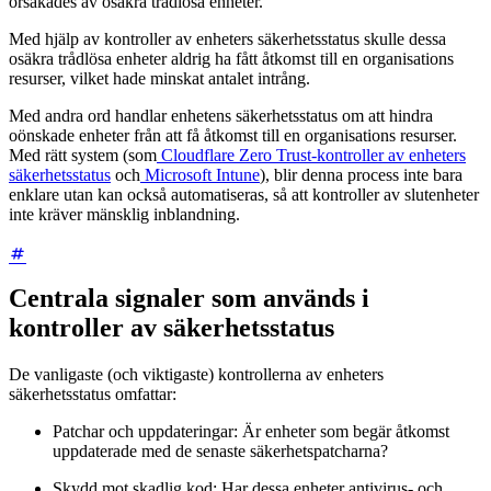
orsakades av osäkra trådlösa enheter.
Med hjälp av kontroller av enheters säkerhetsstatus skulle dessa
osäkra trådlösa enheter aldrig ha fått åtkomst till en organisations
resurser, vilket hade minskat antalet intrång.
Med andra ord handlar enhetens säkerhetsstatus om att hindra
oönskade enheter från att få åtkomst till en organisations resurser.
Med rätt system (som
Cloudflare Zero Trust-kontroller av enheters
säkerhetsstatus
och
Microsoft Intune
), blir denna process inte bara
enklare utan kan också automatiseras, så att kontroller av slutenheter
inte kräver mänsklig inblandning.
Centrala signaler som används i
kontroller av säkerhetsstatus
De vanligaste (och viktigaste) kontrollerna av enheters
säkerhetsstatus omfattar:
Patchar och uppdateringar: Är enheter som begär åtkomst
uppdaterade med de senaste säkerhetspatcharna?
Skydd mot skadlig kod: Har dessa enheter antivirus- och