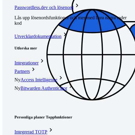
Passwordless.dev och lösenord
Lås upp lösenordsfunktioner och mer med bara några rader
kod
Utvecklardokumentation
Utforska mer
Integrationer
Partners
Ny
Access Intelligence
Ny
Bitwarden Authenticator
Prissättning
Nedladdningar
Verktyg och funktioner
Personliga planer Toppfunktioner
Integrerad TOTP