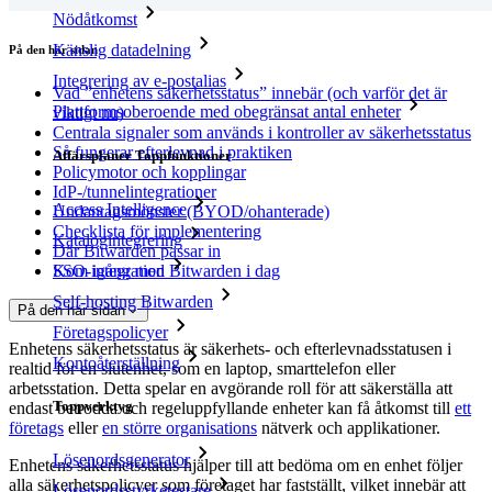
Nödåtkomst
Känslig datadelning
På den här sidan
Integrering av e-postalias
Vad ”enhetens säkerhetsstatus” innebär (och varför det är
Plattformsoberoende med obegränsat antal enheter
viktigt nu)
Centrala signaler som används i kontroller av säkerhetsstatus
Så fungerar efterlevnad i praktiken
Affärsplaner Toppfunktioner
Policymotor och kopplingar
IdP-/tunnelintegrationer
Access Intelligence
Undantagsmönster (BYOD/ohanterade)
Checklista för implementering
Katalogintegrering
Där Bitwarden passar in
SSO-integration
Kom igång med Bitwarden i dag
Self-hosting Bitwarden
På den här sidan
Företagspolicyer
Enhetens säkerhetsstatus är säkerhets- och efterlevnadsstatusen i
Kontoåterställning
realtid för en slutenhet, som en laptop, smarttelefon eller
arbetsstation. Detta spelar en avgörande roll för att säkerställa att
Toppverktyg
endast betrodda och regeluppfyllande enheter kan få åtkomst till
ett
företags
eller
en större organisations
nätverk och applikationer.
Lösenordsgenerator
Enhetens säkerhetsstatus hjälper till att bedöma om en enhet följer
alla säkerhetspolicyer som företaget har fastställt, vilket innebär att
Lösenordsstyrketestare