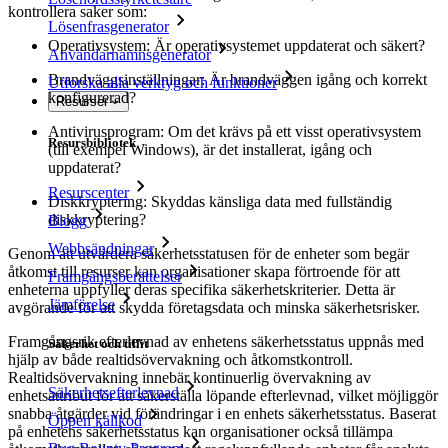
kontrollera saker som:
Lösenfrasgenerator
Operativsystem: Är operativsystemet uppdaterat och säkert?
Användarnamnsgenerator
Brandväggsinställningar: Är brandväggen igång och korrekt
Utforska alla verktyg och funktioner
konfigurerad?
Resurser
Antivirusprogram: Om det krävs på ett visst operativsystem
Resursbibliotek
(till exempel Windows), är det installerat, igång och
uppdaterat?
Resurscenter
Diskkryptering: Skyddas känsliga data med fullständig
diskkryptering?
Blogg
Webbsändningar
Genom att utvärdera säkerhetsstatusen för de enheter som begär
åtkomst till resurser kan organisationer skapa förtroende för att
Framgångsberättelser
enheterna uppfyller deras specifika säkerhetskriterier. Detta är
Jämförelse
avgörande för att skydda företagsdata och minska säkerhetsrisker.
Framgångsrik efterlevnad av enhetens säkerhetsstatus uppnås med
Säkerhet och tillit
hjälp av både realtidsövervakning och åtkomstkontroll.
Realtidsövervakning innebär kontinuerlig övervakning av
Säkerhetsefterlevnad
enhetsattribut för att säkerställa löpande efterlevnad, vilket möjliggör
snabba åtgärder vid förändringar i en enhets säkerhetsstatus. Baserat
Öppen källkod
på enhetens säkerhetsstatus kan organisationer också tillämpa