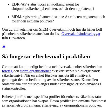
EDR-/AV-status: Körs en godkänd agent för
slutpunktssäkerhet på enheten, och är den uppdaterad?
MDM-registrering/hanterad status: Är enheten registrerad och
följer den aktuella policyer?
Om du vill veta mer om SIEM-övervakning och hur du håller koll
på enheters säkerhetsstatus kan du läsa
Övervaka händelseloggar
från Bitwarden.
Så fungerar efterlevnad i praktiken
Genom att kontinuerligt bedöma och övervaka enhetssäkerhet kan
företag
och
större organisationer
avsevärt stärka sin övergripande
säkerhetsnivå. När en enhet försöker ansluta till ett nätverk
genomgår den en bedömning av sin säkerhetsstatus. Kontrollen
omfattar alla attribut som anges under kärnsignaler som används i
statuskontroller.
Enheter jämförs med specifika profiler för enheters säkerhetsstatus
som organisationen har skapat. Dessa profiler kan omfatta förekomst
av säkerhetsprogramvara, efterlevnad av organisationens policyer,