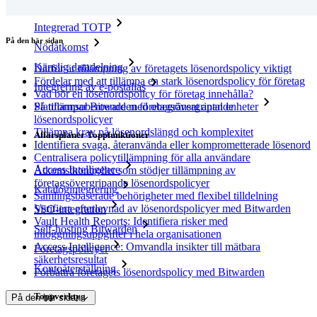
Integrerad TOTP
På den här sidan
Nödåtkomst
Känslig datadelning
Därför är tillämpning av företagets lösenordspolicy viktigt
Fördelar med att tillämpa en stark lösenordspolicy för företag
Integrering av e-postalias
Vad bör en lösenordspolicy för företag innehålla?
Så tillämpar Bitwarden företagsövergripande
Plattformsoberoende med obegränsat antal enheter
lösenordspolicyer
Tillämpa krav på lösenordslängd och komplexitet
Affärsplaner Toppfunktioner
Identifiera svaga, återanvända eller komprometterade lösenord
Centralisera policytillämpning för alla användare
Access Intelligence
Åtkomstkontroller som stödjer tillämpning av
företagsövergripande lösenordspolicyer
Katalogintegrering
Samlingsbaserade behörigheter med flexibel tilldelning
Verifiera efterlevnad av lösenordspolicyer med Bitwarden
SSO-integration
Vault Health Reports: Identifiera risker med
Self-hosting Bitwarden
inloggningsuppgifter i hela organisationen
Access Intelligence: Omvandla insikter till mätbara
Företagspolicyer
säkerhetsresultat
Kontoåterställning
Förbättra företagets lösenordspolicy med Bitwarden
Toppverktyg
På den här sidan