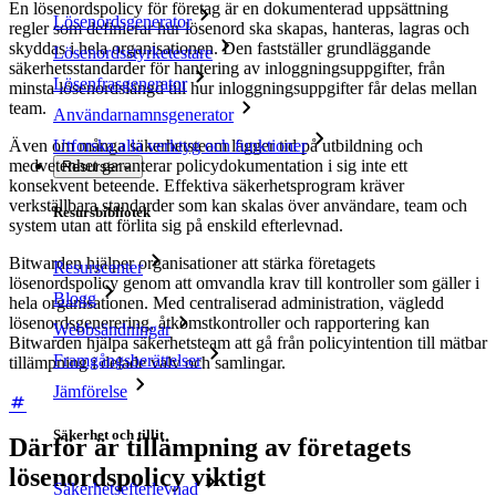
En lösenordspolicy för företag är en dokumenterad uppsättning
Lösenordsgenerator
regler som definierar hur lösenord ska skapas, hanteras, lagras och
skyddas i hela organisationen. Den fastställer grundläggande
Lösenordsstyrketestare
säkerhetsstandarder för hantering av inloggningsuppgifter, från
Lösenfrasgenerator
minsta lösenordslängd till hur inloggningsuppgifter får delas mellan
team.
Användarnamnsgenerator
Även om många säkerhetsteam lägger tid på utbildning och
Utforska alla verktyg och funktioner
medvetenhet garanterar policydokumentation i sig inte ett
Resurser
konsekvent beteende. Effektiva säkerhetsprogram kräver
verkställbara standarder som kan skalas över användare, team och
Resursbibliotek
system utan att förlita sig på enskild efterlevnad.
Bitwarden hjälper organisationer att stärka företagets
Resurscenter
lösenordspolicy genom att omvandla krav till kontroller som gäller i
Blogg
hela organisationen. Med centraliserad administration, vägledd
lösenordsgenerering, åtkomstkontroller och rapportering kan
Webbsändningar
Bitwarden hjälpa säkerhetsteam att gå från policyintention till mätbar
Framgångsberättelser
tillämpning i delade valv och samlingar.
Jämförelse
Säkerhet och tillit
Därför är tillämpning av företagets
lösenordspolicy viktigt
Säkerhetsefterlevnad