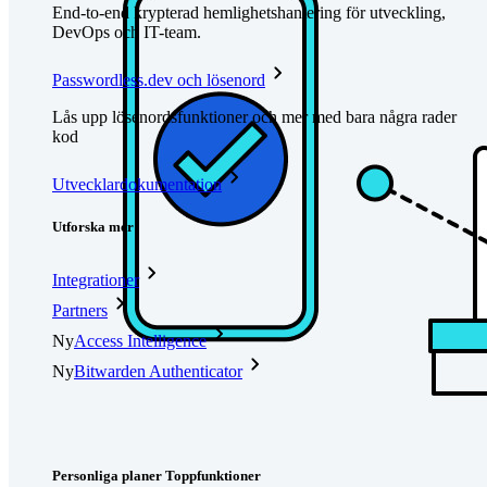
End-to-end krypterad hemlighetshantering för utveckling,
DevOps och IT-team.
Passwordless.dev och lösenord
Lås upp lösenordsfunktioner och mer med bara några rader
kod
Utvecklardokumentation
Utforska mer
Integrationer
Partners
Ny
Access Intelligence
Ny
Bitwarden Authenticator
Prissättning
Nedladdningar
Verktyg och funktioner
Personliga planer Toppfunktioner