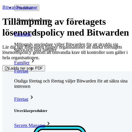
Bitwarden-resurser
Produkter
Tillämpning av företagets
Lösenordshanteraren
lösenordspolicy med Bitwarden
Personlig
Miljontals användare väljer Bitwarden för att skydda sig
Lär dig hur Bitwarden hjälper organisationer att stärka företagets
själva och sina familjer
lösenordspolicy genom att omvandla krav till kontroller som gäller i
hela organisationen.
Familjer
Ladda ner som PDF
Företag
Otaliga företag och företag väljer Bitwarden för att säkra sina
intressen
Företag
Utvecklarprodukter
Secrets Manager