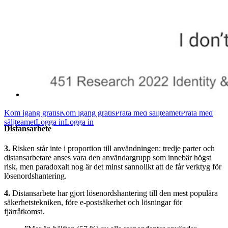
Utbildning
Hjälpcenter
Courses
Samhällsforum
Företagstjänster
Kom igång gratis
Kom igång gratis
Prata med säljteamet
Prata med
säljteamet
Logga in
Logga in
Distansarbete
3.
Risken står inte i proportion till användningen: tredje parter och
distansarbetare anses vara den användargrupp som innebär högst
risk, men paradoxalt nog är det minst sannolikt att de får verktyg för
lösenordshantering.
4.
Distansarbete har gjort lösenordshantering till den mest populära
säkerhetstekniken, före e-postsäkerhet och lösningar för
fjärråtkomst.