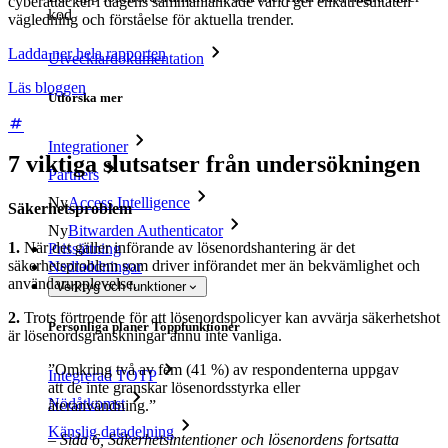
cyberattacker i dagens sammanlänkade värld ger enkätresultaten
kod
vägledning och förståelse för aktuella trender.
Ladda ner hela rapporten
Utvecklardokumentation
Läs bloggen
Utforska mer
Integrationer
7 viktiga slutsatser från undersökningen
Partners
Ny
Access Intelligence
Säkerhetsproblem
Ny
Bitwarden Authenticator
1.
När det gäller införande av lösenordshantering är det
Prissättning
säkerhetsproblem som driver införandet mer än bekvämlighet och
Nedladdningar
användarupplevelse.
Verktyg och funktioner
2.
Trots förtroende för att lösenordspolicyer kan avvärja säkerhetshot
Personliga planer Toppfunktioner
är lösenordsgranskningar ännu inte vanliga.
”Omkring två av fem (41 %) av respondenterna uppgav
Integrerad TOTP
att de inte granskar lösenordsstyrka eller
Nödåtkomst
återanvändning.”
Känslig datadelning
– Sida 6, Säkerhetsintentioner och lösenordens fortsatta