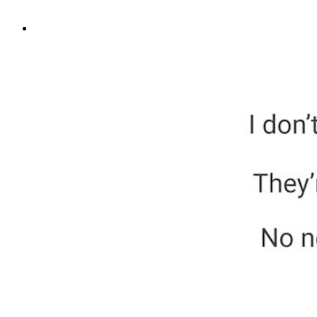
Utforska alla verktyg och funktioner
Resurser
Resursbibliotek
Resurscenter
Blogg
Webbsändningar
Framgångsberättelser
Jämförelse
Säkerhet och tillit
Säkerhetsefterlevnad
Öppen källkod
Bug Bounty Program
Öppen källkod Security Summit
Bitwarden säkerhetsvitbok