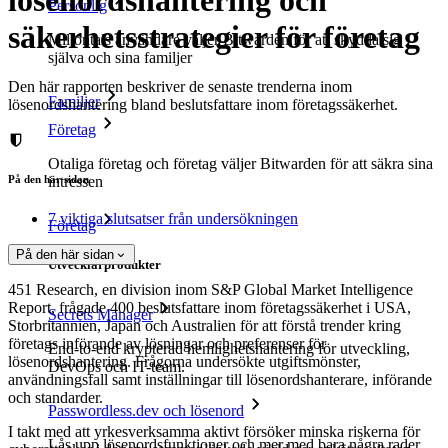
lösenordshantering och
Personlig
säkerhetsstrategier för företag
Miljontals användare väljer Bitwarden för att skydda sig
själva och sina familjer
Den här rapporten beskriver de senaste trenderna inom
Familjer
lösenordshantering bland beslutsfattare inom företagssäkerhet.
Företag
Otaliga företag och företag väljer Bitwarden för att säkra sina
På den här sidan
intressen
7 viktiga slutsatser från undersökningen
Företag
På den här sidan
Utvecklarprodukter
451 Research, en division inom S&P Global Market Intelligence
Report, frågade 400 beslutsfattare inom företagssäkerhet i USA,
Secrets Manager
Storbritannien, Japan och Australien för att förstå trender kring
företags införande av lösningar och preferenser för
End-to-end krypterad hemlighetshantering för utveckling,
lösenordshantering. Frågorna undersökte utgiftsmönster,
DevOps och IT-team.
användningsfall samt inställningar till lösenordshanterare, införande
och standarder.
Passwordless.dev och lösenord
I takt med att yrkesverksamma aktivt försöker minska riskerna för
Lås upp lösenordsfunktioner och mer med bara några rader