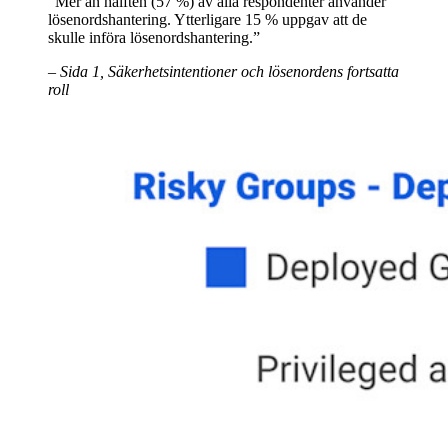
”Mer än hälften (57 %) av alla respondenter använder
lösenordshantering. Ytterligare 15 % uppgav att de
skulle införa lösenordshantering.”
– Sida 1, Säkerhetsintentioner och lösenordens fortsatta
roll