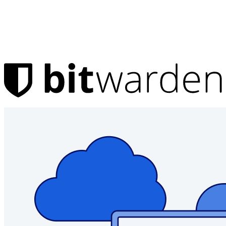
Produkter
Lösenordshanteraren
Personlig
Miljontals användare väljer Bitwarden för att skydda sig
själva och sina familjer
Familjer
Företag