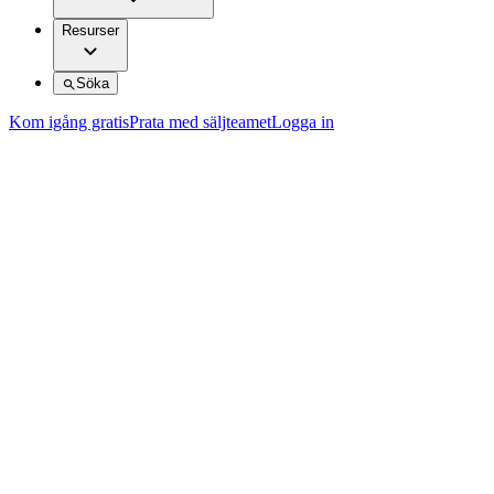
Resurser
Söka
Kom igång gratis
Prata med säljteamet
Logga in