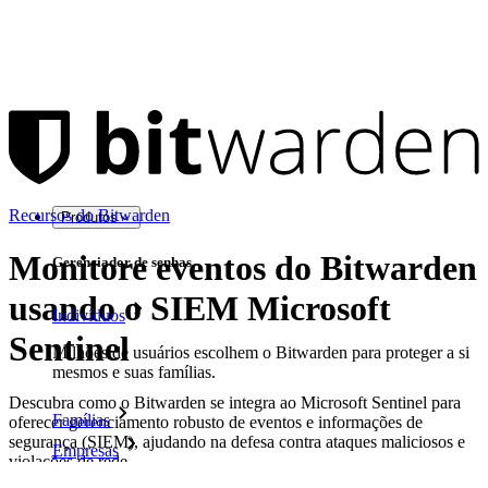
Recursos do Bitwarden
Produtos
Monitore eventos do Bitwarden
Gerenciador de senhas
usando o SIEM Microsoft
Indivíduos
Sentinel
Milhões de usuários escolhem o Bitwarden para proteger a si
mesmos e suas famílias.
Descubra como o Bitwarden se integra ao Microsoft Sentinel para
Famílias
oferecer gerenciamento robusto de eventos e informações de
segurança (SIEM), ajudando na defesa contra ataques maliciosos e
Empresas
violações de rede
Inúmeras empresas e organizações escolhem o Bitwarden