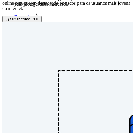
online sem querer, destacando os riscos para os usuários mais jovens
para proteger seus interesses.
da internet.
Enterprise
Baixar como PDF
Produtos para desenvolvedores
Conheça o Secrets Manager
Gerenciamento de segredos com criptografia de ponta a ponta
para equipes de desenvolvimento, DevOps e TI no Bitwarden
Secrets Manager.
Passwordless.dev e passkeys
Desbloqueie recursos de passkeys e muito mais com apenas
algumas linhas de código
Documentação para desenvolvedores
Explore mais
Integrações