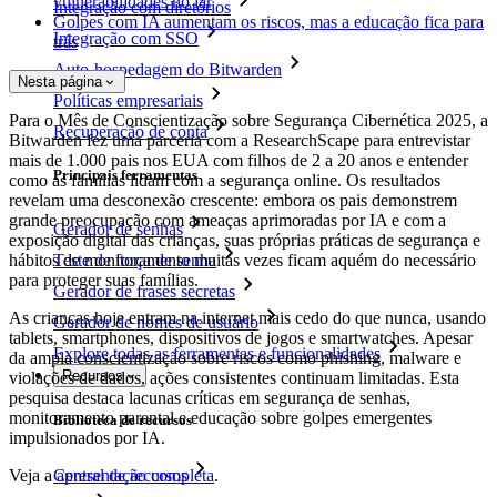
vulnerabilidades no lar
Integração com diretórios
Golpes com IA aumentam os riscos, mas a educação fica para
Integração com SSO
trás
Auto-hospedagem do Bitwarden
Nesta página
Políticas empresariais
Para o Mês de Conscientização sobre Segurança Cibernética 2025, a
Recuperação de conta
Bitwarden fez uma parceria com a ResearchScape para entrevistar
mais de 1.000 pais nos EUA com filhos de 2 a 20 anos e entender
Principais ferramentas
como as famílias lidam com a segurança online. Os resultados
revelam uma desconexão crescente: embora os pais demonstrem
grande preocupação com ameaças aprimoradas por IA e com a
Gerador de senhas
exposição digital das crianças, suas próprias práticas de segurança e
hábitos de monitoramento muitas vezes ficam aquém do necessário
Teste de força de senha
para proteger suas famílias.
Gerador de frases secretas
As crianças hoje entram na internet mais cedo do que nunca, usando
Gerador de nomes de usuário
tablets, smartphones, dispositivos de jogos e smartwatches. Apesar
Explore todas as ferramentas e funcionalidades
da ampla conscientização sobre riscos como phishing, malware e
Recursos
violações de dados, ações consistentes continuam limitadas. Esta
pesquisa destaca lacunas críticas em segurança de senhas,
monitoramento parental e educação sobre golpes emergentes
Biblioteca de recursos
impulsionados por IA.
Central de recursos
Veja a
apresentação completa
.