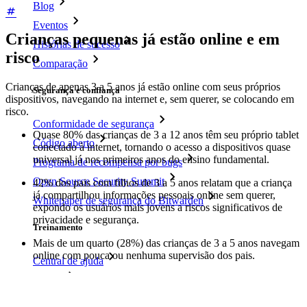
Blog
Eventos
Crianças pequenas já estão online e em
Histórias de sucesso
risco
Comparação
Crianças de apenas 3 a 5 anos já estão online com seus próprios
Segurança e confiança
dispositivos, navegando na internet e, sem querer, se colocando em
risco.
Conformidade de segurança
Quase 80% das crianças de 3 a 12 anos têm seu próprio tablet
Código aberto
conectado à internet, tornando o acesso a dispositivos quase
universal já nos primeiros anos do ensino fundamental.
Programa de recompensa por bugs
Open Source Security Summit
42% dos pais com filhos de 3 a 5 anos relatam que a criança
já compartilhou informações pessoais online sem querer,
Whitepaper de segurança do Bitwarden
expondo os usuários mais jovens a riscos significativos de
privacidade e segurança.
Treinamento
Mais de um quarto (28%) das crianças de 3 a 5 anos navegam
online com pouca ou nenhuma supervisão dos pais.
Central de ajuda
Cursos
Fórum da comunidade