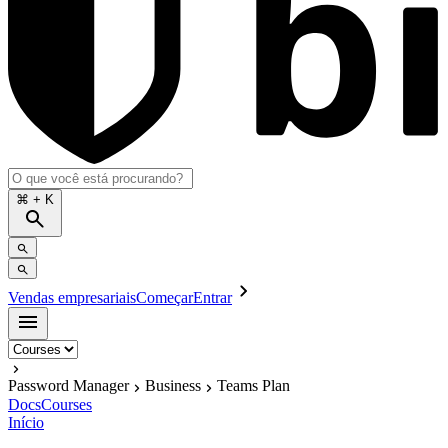
⌘
+ K
Vendas empresariais
Começar
Entrar
Password Manager
Business
Teams Plan
Docs
Courses
Início