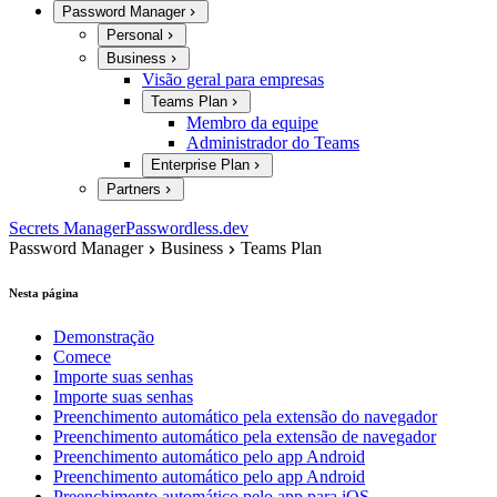
Password Manager
Personal
Business
Visão geral para empresas
Teams Plan
Membro da equipe
Administrador do Teams
Enterprise Plan
Partners
Secrets Manager
Passwordless.dev
Password Manager
Business
Teams Plan
Nesta página
Demonstração
Comece
Importe suas senhas
Importe suas senhas
Preenchimento automático pela extensão do navegador
Preenchimento automático pela extensão de navegador
Preenchimento automático pelo app Android
Preenchimento automático pelo app Android
Preenchimento automático pelo app para iOS