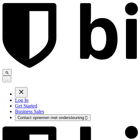
.
.
.
Log In
Get Started
Business Sales
Contact opnemen met ondersteuning
