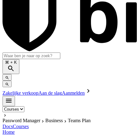
⌘
+ K
Zakelijke verkoop
Aan de slag
Aanmelden
Password Manager
Business
Teams Plan
Docs
Courses
Home