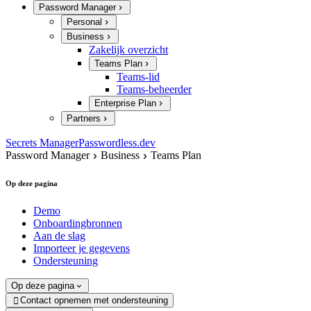
Password Manager
Personal
Business
Zakelijk overzicht
Teams Plan
Teams-lid
Teams-beheerder
Enterprise Plan
Partners
Secrets Manager
Passwordless.dev
Password Manager
Business
Teams Plan
Op deze pagina
Demo
Onboardingbronnen
Aan de slag
Importeer je gegevens
Ondersteuning
Op deze pagina
Contact opnemen met ondersteuning
