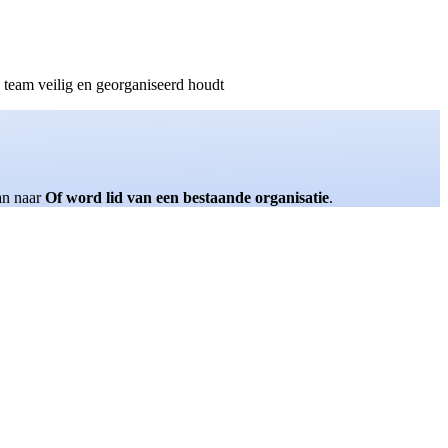
e team veilig en georganiseerd houdt
dan naar
Of word lid van een bestaande organisatie
.