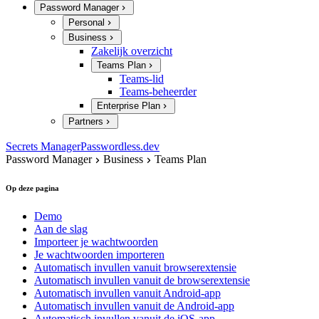
Password Manager
Personal
Business
Zakelijk overzicht
Teams Plan
Teams-lid
Teams-beheerder
Enterprise Plan
Partners
Secrets Manager
Passwordless.dev
Password Manager
Business
Teams Plan
Op deze pagina
Demo
Aan de slag
Importeer je wachtwoorden
Je wachtwoorden importeren
Automatisch invullen vanuit browserextensie
Automatisch invullen vanuit de browserextensie
Automatisch invullen vanuit Android-app
Automatisch invullen vanuit de Android-app
Automatisch invullen vanuit de iOS-app