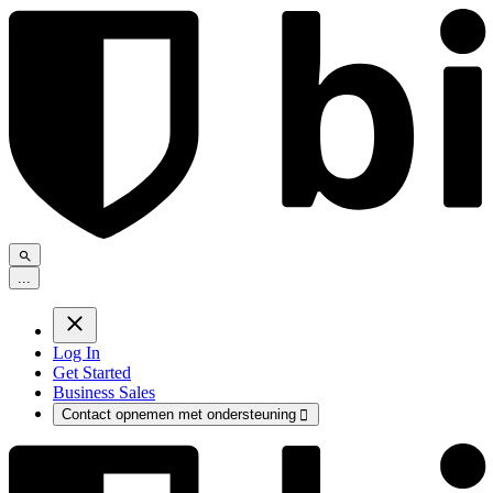
.
.
.
Log In
Get Started
Business Sales
Contact opnemen met ondersteuning
