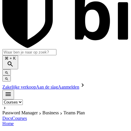
⌘
+ K
Zakelijke verkoop
Aan de slag
Aanmelden
Password Manager
Business
Teams Plan
Docs
Courses
Home