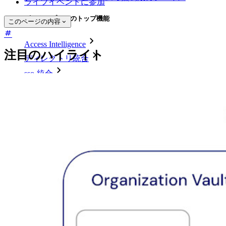
ライブイベントに参加
ビジネスプランのトップ機能
このページの内容
Access Intelligence
注目のハイライト
ディレクトリ統合
sso-統合
Self-hosting Bitwarden
エンタープライズポリシー
アカウント回復
トップツール
パスワード生成ツール
パスワードチェック
パスフレーズジェネレーター
ユーザー名ジェネレーター
すべてのツールと機能を探索してください。