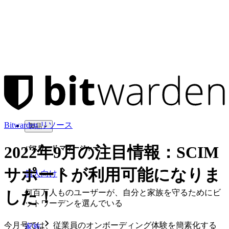
Bitwarden リソース
製品
2022年9月の注目情報：SCIM
パスワード マネージャー
サポートが利用可能になりま
個人向け
何百万人ものユーザーが、自分と家族を守るためにビ
した！
ットワーデンを選んでいる
今月号では、従業員のオンボーディング体験を簡素化する
家族