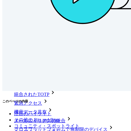
詳しく見る
統合
パートナー
新規
アクセス・インテリジェンス
新規
Bitwarden Authenticator
価格設定
ダウンロード
ツール＆機能
パーソナルプランのトップ機能
統合されたTOTP
このページの内容
緊急アクセス
機密データ共有
注目のハイライト
その他の Bits and Bites
メールエイリアスの統合
コミュニティ・スポットライト
クロスプラットフォームで無制限のデバイス