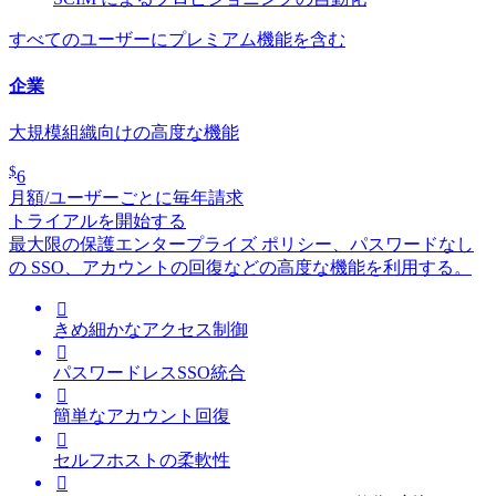
すべてのユーザーにプレミアム機能を含む
企業
大規模組織向けの高度な機能
$
6
月額/ユーザーごとに毎年請求
トライアルを開始する
最大限の保護
エンタープライズ ポリシー、パスワードなし
の SSO、アカウントの回復などの高度な機能を利用する。

きめ細かなアクセス制御

パスワードレスSSO統合

簡単なアカウント回復

セルフホストの柔軟性
