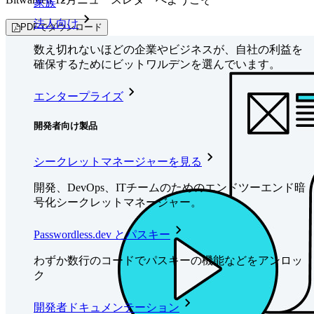
家族
法人向け
PDFでダウンロード
数え切れないほどの企業やビジネスが、自社の利益を
確保するためにビットワルデンを選んでいます。
エンタープライズ
開発者向け製品
シークレットマネージャーを見る
開発、DevOps、ITチームのためのエンドツーエンド暗
号化シークレットマネージャー。
Passwordless.dev とパスキー
わずか数行のコードでパスキーの機能などをアンロッ
ク
開発者ドキュメンテーション