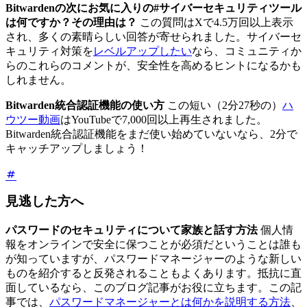
Bitwardenの次にお気に入りの#サイバーセキュリティツール
は何ですか？その理由は？
この質問はXで4.5万回以上表示
され、多くの素晴らしい回答が寄せられました。サイバーセ
キュリティ対策を
レベルアップしたい
なら、コミュニティか
らのこれらのコメントが、安全性を高めるヒントになるかも
しれません。
Bitwarden統合認証機能の使い方
この短い（2分27秒の）
ハ
ウツー動画
はYouTubeで7,000回以上再生されました。
Bitwarden統合認証機能をまだ使い始めていないなら、2分で
キャッチアップしましょう！
見逃した方へ
パスワードのセキュリティについて家族と話す方法
個人情
報をオンラインで安全に保つことが必須だということは誰も
が知っていますが、パスワードマネージャーのような新しい
ものを紹介すると反発されることもよくあります。抵抗に直
面しているなら、このブログ記事がお役に立ちます。この記
事では、
パスワードマネージャーとは何かを説明する方法
、