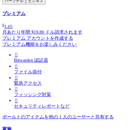
パーソナル
ビジネス
プレミアム
$
1.65
月あたり
年間 $19.80 ドル請求されます
プレミアム アカウントを作成する
プレミアム機能をお楽しみください

Bitwarden 認証器

ファイル添付

緊急アクセス

フィッシング対策

セキュリティレポートなど
ボールトのアイテムを他の 1 人のユーザーと共有する
家族