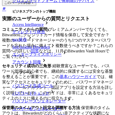
クロスプラットフォームで無制限のデバイス
このページの内容
ビジネスプランのトップ機能
実際のユーザーからの質問とリクエスト
Access Intelligence
コミュニティからの質問
プレミアムメンバーでなくても、
ディレクトリ統合
Bitwardenにクレジットカード情報を保存して安全ですか？
sso-統合
複数のパスワードマネージャーのうち1つのマスターパスワ
ードを忘れた場合に備えて、複数使うべきですか？これらの
Self-hosting Bitwarden
質問への詳しい
回答
などは、11月のBitwarden Vault Hoursで
エンタープライズポリシー
ご覧ください。
アカウント回復
セキュリティ成功の三角形
経験豊富なユーザーでも、パス
ワード管理の初心者でも、継続的に保護するには安全な基盤
トップツール
を整えることが重要です。この
基本ハウツーガイド
では、確
実なアクセスとセキュリティのために、パスワードマネージ
パスワード生成ツール
ャー、メールアカウント、認証アプリを設定する方法を詳し
く説明しています。このガイドは、非常によくあるセキュリ
パスワードチェック
ティ上のミスに備えるのに役立ちます。
パスフレーズジェネレーター
保管庫のタイムアウト設定を調整する方法
保管庫のタイム
ユーザー名ジェネレーター
アウトは、Bitwardenがどのくらい非アクティブな状態にな