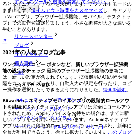
すべてのツールと機能を探索してください。
るとタイムアウトするかを決定します。デフォルトモードの
リソース
ままにせず、
タイムアウト時間をカスタマイズ
し、各アプリ
（Webアプリ、ブラウザー拡張機能、モバイル、デスクトッ
リソースライブラリー
プ）での動作も設定しましょう。小さな調整が大きな違いを
生むことがあります。
リソースセンター
ブログ
2024年の人気ブログ記事
ウェブキャスト
導入事例
ワンクリックコピー ボタンなど、新しいブラウザー拡張機
能の設定をチェック
最新のブラウザー拡張機能の更新に
比較
は、新しい設定が含まれています。拡張機能のUIの幅や間
隔をカスタマイズしたり、自動入力の設定を行ったり、コピ
セキュリティ＆信頼
ー操作を選択したりできるようになりました。
続きを読む
。
セキュリティコンプライアンス
Bitwarden、ネイティブモバイルアプリの段階的ロールアウ
トを継続
iOSネイティブモバイルアプリは完全にロールアウ
オープンソースであること
トされたため、Appleデバイスをお持ちの場合は、すでに新
バグバウンティプログラム
しいアプリをご利用いただいています。Androidネイティブ
アプリは10月に段階的ロールアウトでリリースされ、新年に
オープンソース・セキュリティ・サミット
全員が利用できるよう、徐々に拡大しています。
このブログ