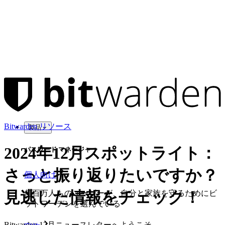
Bitwarden リソース
製品
2024年12月スポットライト：
パスワード マネージャー
さっと振り返りたいですか？
個人向け
見逃した情報をチェック！
何百万人ものユーザーが、自分と家族を守るためにビ
ットワーデンを選んでいる
Bitwarden 12月ニュースレターへようこそ