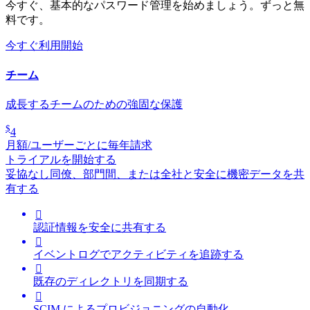
今すぐ、基本的なパスワード管理を始めましょう。ずっと無
料です。
今すぐ利用開始
チーム
成長するチームのための強固な保護
$
4
月額/ユーザーごとに毎年請求
トライアルを開始する
妥協なし
同僚、部門間、または全社と安全に機密データを共
有する

認証情報を安全に共有する

イベントログでアクティビティを追跡する

既存のディレクトリを同期する

SCIM によるプロビジョニングの自動化