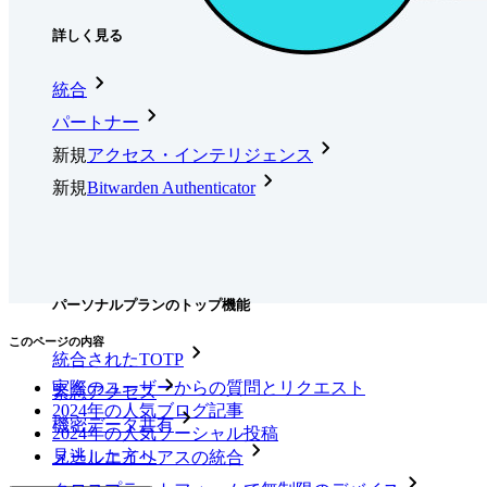
詳しく見る
統合
パートナー
新規
アクセス・インテリジェンス
新規
Bitwarden Authenticator
価格設定
ダウンロード
ツール＆機能
パーソナルプランのトップ機能
このページの内容
統合されたTOTP
実際のユーザーからの質問とリクエスト
緊急アクセス
2024年の人気ブログ記事
機密データ共有
2024年の人気ソーシャル投稿
見逃した方へ
メールエイリアスの統合