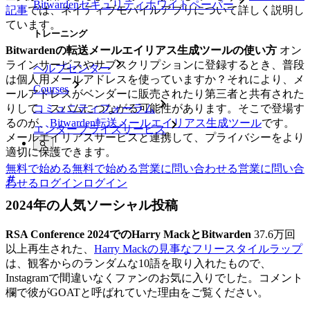
Bitwardenセキュリティホワイトペーパー
記事
では、ネイティブモバイルアプリについて詳しく説明し
ています。
トレーニング
Bitwardenの転送メールエイリアス生成ツールの使い方
オン
ラインサービスやサブスクリプションに登録するとき、普段
ヘルプセンター
は個人用メールアドレスを使っていますか？それにより、メ
Courses
ールアドレスがベンダーに販売されたり第三者と共有された
コミュニティフォーラム
りして、スパムにつながる可能性があります。そこで登場す
るのが、
Bitwarden転送メールエイリアス生成ツール
です。
エンタープライズサービス
メールエイリアスサービスと連携して、プライバシーをより
適切に保護できます。
無料で始める
無料で始める
営業に問い合わせる
営業に問い合
わせる
ログイン
ログイン
2024年の人気ソーシャル投稿
RSA Conference 2024でのHarry MackとBitwarden
37.6万回
以上再生された、
Harry Mackの見事なフリースタイルラップ
は、観客からのランダムな10語を取り入れたもので、
Instagramで間違いなくファンのお気に入りでした。コメント
欄で彼がGOATと呼ばれていた理由をご覧ください。