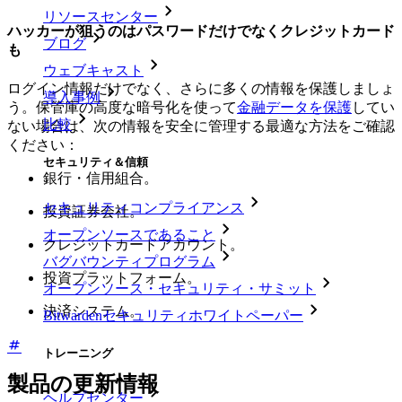
リソースセンター
ハッカーが狙うのはパスワードだけでなくクレジットカード
ブログ
も
ウェブキャスト
ログイン情報だけでなく、さらに多くの情報を保護しましょ
導入事例
う。保管庫の高度な暗号化を使って
金融データを保護
してい
比較
ない場合は、次の情報を安全に管理する最適な方法をご確認
ください：
セキュリティ＆信頼
銀行・信用組合。
セキュリティコンプライアンス
投資証券会社。
オープンソースであること
クレジットカードアカウント。
バグバウンティプログラム
投資プラットフォーム。
オープンソース・セキュリティ・サミット
決済システム。
Bitwardenセキュリティホワイトペーパー
トレーニング
製品の更新情報
ヘルプセンター