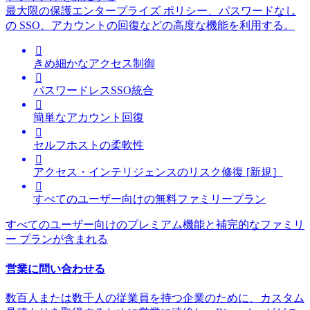
最大限の保護
エンタープライズ ポリシー、パスワードなし
の SSO、アカウントの回復などの高度な機能を利用する。

きめ細かなアクセス制御

パスワードレスSSO統合

簡単なアカウント回復

セルフホストの柔軟性

アクセス・インテリジェンスのリスク修復 [新規］

すべてのユーザー向けの無料ファミリープラン
すべてのユーザー向けのプレミアム機能と補完的なファミリ
ー プランが含まれる
営業に問い合わせる
数百人または数千人の従業員を持つ企業のために、カスタム