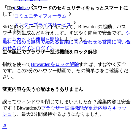
Courses
「Hey Siri、パスワードのセキュリティをもっとスマートに
して」
コミュニティフォーラム
エンタープライズサービス
SiriとiOSショートカットを使って、Bitwardenの起動、パス
ワードの生成などを行えます。すばやく簡単で安全です。
シ
ョートカットの使用を開始
しましょう。
無料で始める
無料で始める
営業に問い合わせる
営業に問い合
わせる
ログイン
ログイン
生体認証でブラウザー拡張機能をロック解除
指紋を使って
Bitwardenをロック解除
すれば、すばやく安全
です。この3分のハウツー動画で、その簡単さをご確認くだ
さい。
変更内容を失う心配はもうありません
誤ってウィンドウを閉じてしまいましたか？編集内容は安全
です！Bitwardenの
ブラウザー拡張機能が更新内容をキャッ
シュ
し、最大2分間保持するようになりました。