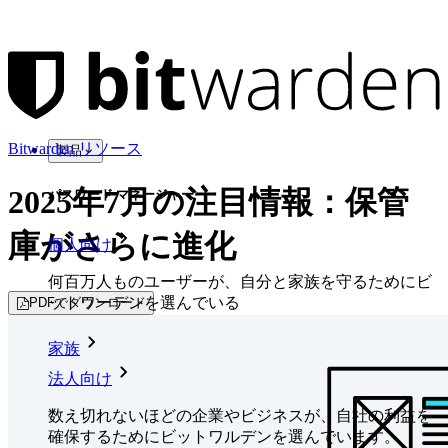
Bitwarden リソース
製品
2025年7月の注目情報：保管
パスワード マネージャー
庫がさらに進化
個人向け
何百万人ものユーザーが、自分と家族を守るためにビ
ットワーデンを選んでいる
PDFでダウンロード
家族
法人向け
数え切れないほどの企業やビジネスが、自社の利益を
確保するためにビットワルデンを選んでいます。