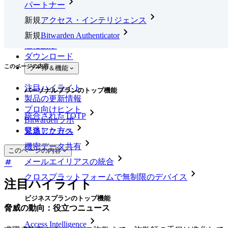
パートナー
新規
アクセス・インテリジェンス
新規
Bitwarden Authenticator
価格設定
ダウンロード
このページの内容
ツール＆機能
注目ハイライト
パーソナルプランのトップ機能
製品の更新情報
プロ向けヒント
統合されたTOTP
Bitwardenラボ
見逃した方へ
緊急アクセス
機密データ共有
このページの内容
メールエイリアスの統合
クロスプラットフォームで無制限のデバイス
注目ハイライト
ビジネスプランのトップ機能
脅威の動向：役立つニュース
Access Intelligence