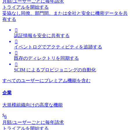
月額/ユーザーごとに毎年請求
トライアルを開始する
妥協なし
同僚、部門間、または全社と安全に機密データを共
有する

認証情報を安全に共有する

イベントログでアクティビティを追跡する

既存のディレクトリを同期する

SCIM によるプロビジョニングの自動化
すべてのユーザーにプレミアム機能を含む
企業
大規模組織向けの高度な機能
$
6
月額/ユーザーごとに毎年請求
トライアルを開始する