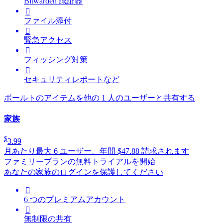
Bitwarden 認証器

ファイル添付

緊急アクセス

フィッシング対策

セキュリティレポートなど
ボールトのアイテムを他の 1 人のユーザーと共有する
家族
$
3.99
月あたり
最大 6 ユーザー、年間 $47.88 請求されます
ファミリープランの無料トライアルを開始
あなたの家族のログインを保護してください

6 つのプレミアムアカウント

無制限の共有