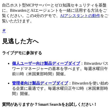
自己ホスト型MCPサーバーとゼロ知識セキュリティを基盤
に、BitwardenとAIエージェントを一緒に活用する方法をご
覧ください。この4分のデモで、
AIアシスタントの動作
をご
覧いただけます。
見逃した方へ
ライブデモに参加する
個人ユーザー向け製品ディープダイブ
：Bitwardenパス
ワードマネージャーの基本を学べます。毎週水曜日午
前11時（米国東部時間）開催。
管理者向け製品ディープダイブ
：Bitwardenを使い始め
る企業に最適です。毎週水曜日正午12時（米国東部時
間）開催。
質問がありますか？Smart Searchをお試しください！