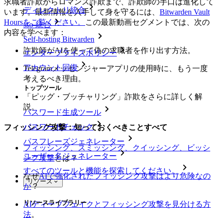
求職者詐欺からロマンス詐欺まで、詐欺師の手口は進化して
ディレクトリ統合
います。最新情報を入手して身を守るには、
Bitwarden Vault
Hoursをご覧ください。
この最新動画セグメントでは、次の
sso-統合
内容を学べます：
Self-hosting Bitwarden
詐欺師がAIを使って偽の求職者を作り出す方法。
エンタープライズポリシー
アカウント回復
Telegramメッセンジャーアプリの使用時に、もう一度
考えるべき理由。
トップツール
「ピッグ・ブッチャリング」詐欺をさらに詳しく解
説。
パスワード生成ツール
パスワードチェック
フィッシング攻撃：知っておくべきことすべて
パスフレーズジェネレーター
フィッシング、スミッシング、クイッシング、ビッシ
ユーザー名ジェネレーター
ング攻撃
とは？
すべてのツールと機能を探索してください。
なぜ
AIで強化されたフィッシング攻撃はより危険なの
リソース
か
？
リソースライブラリー
AIディープフェイクとフィッシング攻撃を見分ける方
法
。