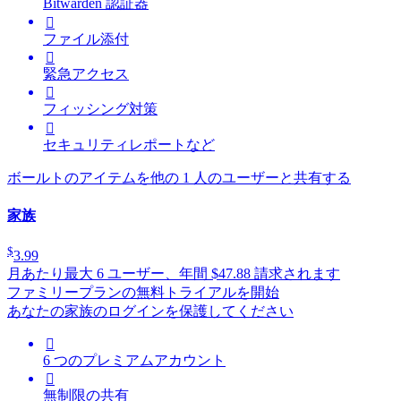
Bitwarden 認証器

ファイル添付

緊急アクセス

フィッシング対策

セキュリティレポートなど
ボールトのアイテムを他の 1 人のユーザーと共有する
家族
$
3.99
月あたり
最大 6 ユーザー、年間 $47.88 請求されます
ファミリープランの無料トライアルを開始
あなたの家族のログインを保護してください

6 つのプレミアムアカウント

無制限の共有