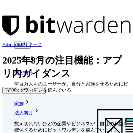
Bitwarden リソース
製品
2025年8月の注目機能：アプ
パスワード マネージャー
リ内ガイダンス
個人向け
何百万人ものユーザーが、自分と家族を守るためにビ
ットワーデンを選んでいる
PDFでダウンロード
家族
法人向け
数え切れないほどの企業やビジネスが、自社の利益を
確保するためにビットワルデンを選んでいます。