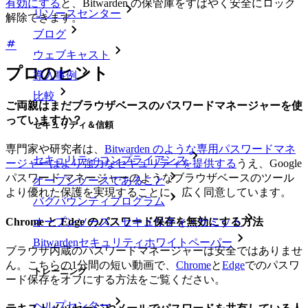
有効にする
と、Bitwarden の保管庫をすばやく安全にロック
リソースセンター
解除できます。
ブログ
ウェブキャスト
プロのヒント
導入事例
比較
ご両親はまだブラウザベースのパスワードマネージャーを使
っていますか？
セキュリティ＆信頼
専門家や研究者は、
Bitwarden のような専用パスワードマネ
セキュリティコンプライアンス
ージャーはより強力なセキュリティを提供する
うえ、Google
パスワード マネージャーのようなブラウザベースのツール
オープンソースであること
より優れた保護を実現することに、広く同意しています。
バグバウンティプログラム
オープンソース・セキュリティ・サミット
Chrome と Edge のパスワード保存を無効にする方法
Bitwardenセキュリティホワイトペーパー
ブラウザ内蔵のパスワードマネージャーは安全ではありませ
ん。こちらの1分間の短い動画で、
Chrome
と
Edge
でのパスワ
トレーニング
ード保存をオフにする方法をご覧ください。
ヘルプセンター