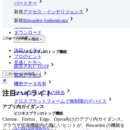
パートナー
新規
アクセス・インテリジェンス
新規
Bitwarden Authenticator
価格設定
ダウンロード
このページの内容
ツール＆機能
注目ハイライト
パーソナルプランのトップ機能
プロのヒント
見逃した方へ
統合されたTOTP
このページの内容
緊急アクセス
機密データ共有
注目ハイライト
メールエイリアスの統合
クロスプラットフォームで無制限のデバイス
アプリ内ガイダンス
ビジネスプランのトップ機能
Chrome、Firefox、Edge、Opera向けのアプリ内ガイダンス。
ブラウザ拡張機能内の新しいヒントが、Bitwarden の機能を
Access Intelligence