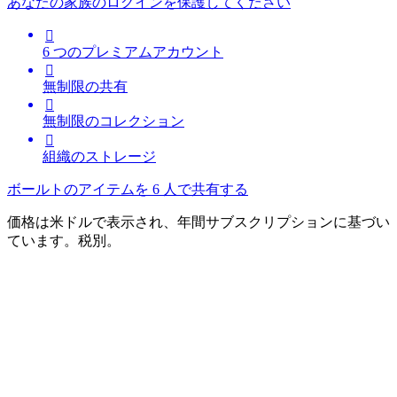
あなたの家族のログインを保護してください

6 つのプレミアムアカウント

無制限の共有

無制限のコレクション

組織のストレージ
ボールトのアイテムを 6 人で共有する
価格は米ドルで表示され、年間サブスクリプションに基づい
ています。税別。
始めたばかりですか？
今すぐ、基本的なパスワード管理を始めましょう。ずっと無
料です。
今すぐ利用開始