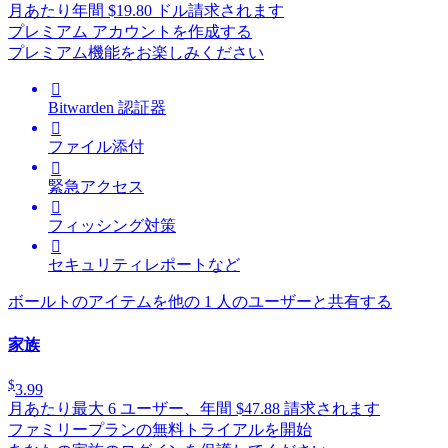
月あたり
年間 $19.80 ドル請求されます
プレミアム アカウントを作成する
プレミアム機能をお楽しみください

Bitwarden 認証器

ファイル添付

緊急アクセス

フィッシング対策

セキュリティレポートなど
ボールトのアイテムを他の 1 人のユーザーと共有する
家族
$
3.99
月あたり
最大 6 ユーザー、年間 $47.88 請求されます
ファミリープランの無料トライアルを開始