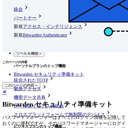
統合
パートナー
新規
アクセス・インテリジェンス
新規
Bitwarden Authenticator
価格設定
ダウンロード
ツール＆機能
このページの内容
パーソナルプランのトップ機能
Bitwarden セキュリティ準備キット
統合されたTOTP
このページの内容
緊急アクセス
機密データ共有
Bitwarden セキュリティ準備キット
メールエイリアスの統合
クロスプラットフォームで無制限のデバイス
パスワードマネージャーはすべてのログイン情報を記憶して
おくのに便利ですが、そのパスワードマネージャーにログイ
ビジネスプランのトップ機能