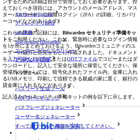
ンするための詳細は自分で管理しておく必要があります。控
えておくべき項目には、アカウントのメールアドレス、マス
Access Intelligence
ターパスワード、二段階ログイン（2FA）の詳細、リカバリ
ーコードなどがあります。
ディレクトリ統合
sso-統合
これらの詳細の記録には、
Bitwarden セキュリティ準備キッ
ト
をご利用ください。これは、緊急時に必要なログイン情報
Self-hosting Bitwarden
を1か所にまとめておけるよう、Bitwardenコミュニティのユ
エンタープライズポリシー
ーザーの協力と意見をもとに作成されました。ドキュメント
を
入力可能なPDF形式
または
ODTファイル
でコピーまたはダ
アカウント回復
ウンロードし、記入して安全な場所に保管してください。保
管場所の例としては、暗号化されたファイル内、金庫に入れ
トップツール
るUSBメモリ、印刷して信頼できる親戚の家に置く、銀行の
貸金庫に入れるなどがあります。
パスワード生成ツール
記入済みのセキュリティ準備キットの例を以下に示します。
パスワードチェック
パスフレーズジェネレーター
ユーザー名ジェネレーター
すべてのツールと機能を探索してください。
リソース