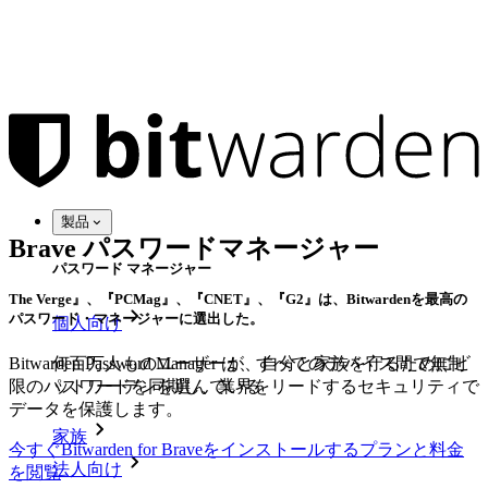
製品
Brave パスワードマネージャー
パスワード マネージャー
The Verge』、『PCMag』、『CNET』、『G2』は、Bitwardenを最高の
パスワード・マネージャーに選出した。
個人向け
Bitwarden Password Manager は、すべてのデバイス間で無制
何百万人ものユーザーが、自分と家族を守るためにビ
限のパスワードを同期し、業界をリードするセキュリティで
ットワーデンを選んでいる
データを保護します。
家族
今すぐBitwarden for Braveをインストールする
プランと料金
法人向け
を閲覧