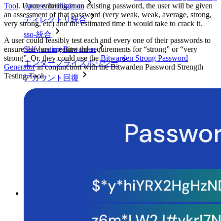
Access Intelligence
Tool
. Upon entering in an existing password, the user will be given
an assessment of that password (very weak, weak, average, strong,
ディレクトリ統合
very strong, etc) and the estimated time it would take to crack it.
sso-統合
A user could feasibly test each and every one of their passwords to
Self-hosting Bitwarden
ensure they are meeting the requirements for “strong” or “very
strong”. Or, they could use the
Bitwarden Strong Password
エンタープライズポリシー
Generator
in conjunction with the Bitwarden Password Strength
Testing Tool.
アカウント回復
トップツール
パスワード生成ツール
パスワードチェック
パスフレーズジェネレーター
ユーザー名ジェネレーター
すべてのツールと機能を探索してください。
リソース
リソースライブラリー