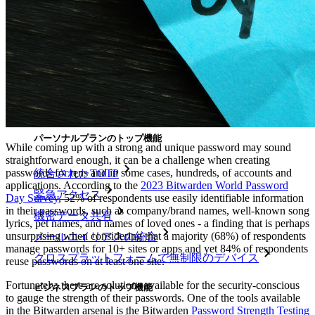
パートナー
新規
アクセス・インテリジェンス
新規
Bitwarden Authenticator
価格設定
ダウンロード
ツール＆機能
パーソナルプランのトップ機能
While coming up with a strong and unique password may sound
straightforward enough, it can be a challenge when creating
passwords for tens and in some cases, hundreds, of accounts and
統合されたTOTP
applications. According to the
2023 Bitwarden World Password
緊急アクセス
Day Survey
, 52% of respondents use easily identifiable information
in their passwords, such as company/brand names, well-known song
機密データ共有
lyrics, pet names, and names of loved ones - a finding that is perhaps
unsurprising when considering that a majority (68%) of respondents
メールエイリアスの統合
manage passwords for 10+ sites or apps and yet 84% of respondents
クロスプラットフォームで無制限のデバイス
reuse passwords on at least one site.
Fortunately, there are solutions available for the security-conscious
ビジネスプランのトップ機能
to gauge the strength of their passwords. One of the tools available
in the Bitwarden arsenal is the Bitwarden
Password Strength Testing