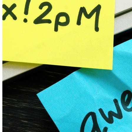
確保するためにビットワルデンを選んでいます。
エンタープライズ
開発者向け製品
シークレットマネージャーを見る
開発、DevOps、ITチームのためのエンドツーエンド暗
号化シークレットマネージャー。
Passwordless.dev とパスキー
わずか数行のコードでパスキーの機能などをアンロッ
ク
開発者ドキュメンテーション
詳しく見る
統合