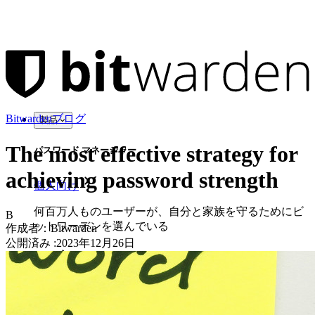
Bitwardenブログ
製品
The most effective strategy for
パスワード マネージャー
achieving password strength
個人向け
何百万人ものユーザーが、自分と家族を守るためにビ
B
ットワーデンを選んでいる
作成者：
Bitwarden
公開済み
:
2023年12月26日
家族
法人向け
数え切れないほどの企業やビジネスが、自社の利益を