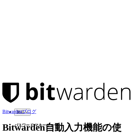
Bitwardenブログ
製品
Bitwarden自動入力機能の使
パスワード マネージャー