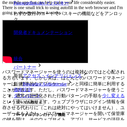
the mobile app that can help make your life considerably easier.
Passwordless.dev とパスキー
There is one small trick to using autofill in the web browser and I'm
going to show you how it works.
わずか数行のコードでパスキーの機能などをアンロッ
ク
開発者ドキュメンテーション
詳しく見る
統合
パートナー
パスワードマネージャーを使うのは複雑なのではと心配され
新規
アクセス・インテリジェンス
る方もいます。しかし実は、ほとんどのパスワードマネージ
ャーは、標準的なアプリケーションと同様に簡単に利用する
新規
Bitwarden Authenticator
価格設定
ことができます。ただし、パスワードマネージャーを使うこ
ダウンロード
とで、通常の習慣化された行動パターンの手順を
少し変える
という違いがあります。ウェブブラウザにログイン情報を保
ツール＆機能
存させる代わりに（これは絶対にやってはいけません）、ユ
ーザー名を入力し、パスワードマネージャーを開いて保管庫
パーソナルプランのトップ機能
の鍵を開け、そのウェブサイト、アプリ、サービスの項目を
探し、アプリからパスワードをコピーして、パスワードフィ