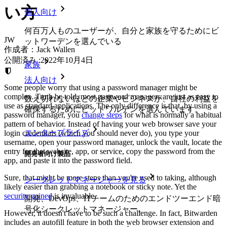
い方
個人向け
何百万人ものユーザーが、自分と家族を守るためにビ
JW
ットワーデンを選んでいる
作成者：
Jack Wallen
公開済み
:
2022年10月4日
家族
法人向け
Some people worry that using a password manager might be
complex. Truth be told, most password managers are just as easy to
数え切れないほどの企業やビジネスが、自社の利益を
use as standard applications. The only difference is that, by using a
確保するためにビットワルデンを選んでいます。
password manager, you
change steps
for what is normally a habitual
pattern of behavior. Instead of having your web browser save your
エンタープライズ
login credentials (which you should never do), you type your
username, open your password manager, unlock the vault, locate the
entry for that website, app, or service, copy the password from the
開発者向け製品
app, and paste it into the password field.
Sure, that might be more steps than you're used to taking, although
シークレットマネージャーを見る
likely easier than grabbing a notebook or sticky note. Yet the
security gained
is invaluable.
開発、DevOps、ITチームのためのエンドツーエンド暗
号化シークレットマネージャー。
However, it doesn't have to be such a challenge. In fact, Bitwarden
includes an autofill feature in both the web browser extension and