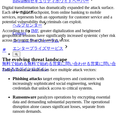
Bitwardenセキュリティホワイトペーパー
Digital transformation has dramatically expanded the attack surface.
トレーニング
Each new digital touchpoint, from online banking to mobile
services, represents both an opportunity for customer service and a
potential vulnerability that criminals can exploit.
ヘルプセンター
According to the
IMF
, greater digitalization and heightened
Courses
geopolitical tensions have significantly increased systemic cyber risk
across the entire financial services sector.
コミュニティフォーラム
エンタープライズサービス
The evolving threat landscape
無料で始める
無料で始める
営業に問い合わせる
営業に問い合
わせる
ログイン
ログイン
Today's financial institutions face multiple attack vectors:
Phishing attacks
target employees and customers with
increasingly sophisticated social engineering, seeking
credentials that unlock access to critical systems.
Ransomware
paralyzes operations by encrypting essential
data and demanding substantial payments. The operational
disruption alone causes significant losses, separate from
ransom demands.