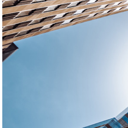
詳しく見る
統合
パートナー
新規
アクセス・インテリジェンス
新規
Bitwarden Authenticator
価格設定
ダウンロード
ツール＆機能
パーソナルプランのトップ機能
統合されたTOTP
緊急アクセス
機密データ共有
メールエイリアスの統合
クロスプラットフォームで無制限のデバイス