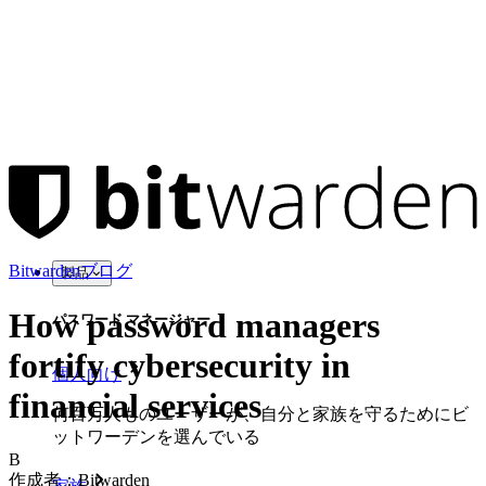
Bitwardenブログ
製品
How password managers
パスワード マネージャー
fortify cybersecurity in
個人向け
financial services
何百万人ものユーザーが、自分と家族を守るためにビ
ットワーデンを選んでいる
B
作成者：
Bitwarden