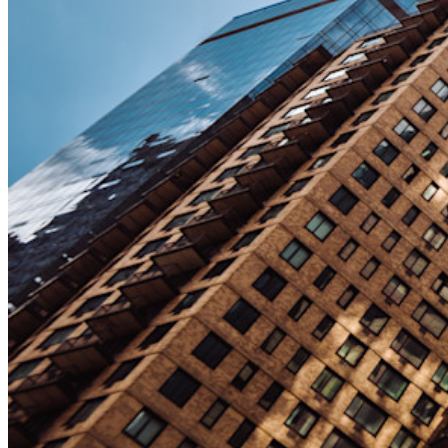
ビジネスプランのトップ機能
Access Intelligence
ディレクトリ統合
sso-統合
Self-hosting Bitwarden
エンタープライズポリシー
アカウント回復
トップツール
パスワード生成ツール
パスワードチェック
パスフレーズジェネレーター
ユーザー名ジェネレーター