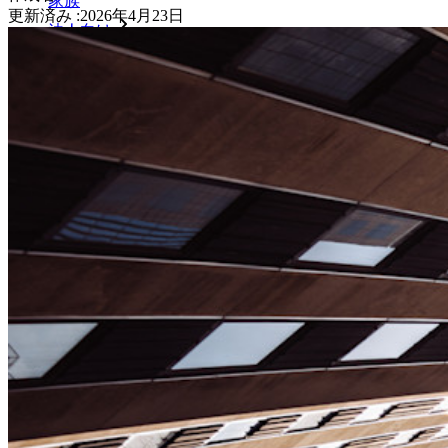
家族
更新済み
:
2026年4月23日
法人向け
数え切れないほどの企業やビジネスが、自社の利益を
確保するためにビットワルデンを選んでいます。
エンタープライズ
開発者向け製品
シークレットマネージャーを見る
開発、DevOps、ITチームのためのエンドツーエンド暗
号化シークレットマネージャー。
Passwordless.dev とパスキー
わずか数行のコードでパスキーの機能などをアンロッ
ク
開発者ドキュメンテーション