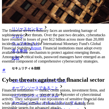
すべてのツールと機能を探索してください。
リソース
リソースライブラリー
リソースセンター
The financial services industry faces an unrelenting barrage of
sophisticated cyber threats. Over the past two decades, cyberattacks
ブログ
have resulted in losses of over $12 billion across more than 20,000
ウェブキャスト
incidents, according to the International Monetary Fund's Global
Financial Stability
Report
. Financial institutions must adopt every
導入事例
available defense mechanism to protect against emerging threats.
Among these critical tools, password managers have emerged as an
比較
essential component of comprehensive cybersecurity strategies.
セキュリティ＆信頼
Cyber threats against the financial sector
セキュリティコンプライアンス
オープンソースであること
Financial institutions — banks, credit unions, investment firms, and
insurance companies — operate at the epicenter of cybercriminal
バグバウンティプログラム
activity. They safeguard vast repositories of sensitive financial data
オープンソース・セキュリティ・サミット
while processing millions of transactions daily, making them
irresistible targets for advanced attacks.