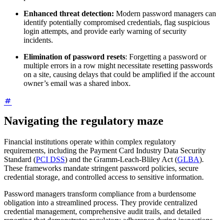
Enhanced threat detection:
Modern password managers can
identify potentially compromised credentials, flag suspicious
login attempts, and provide early warning of security
incidents.
Elimination of password resets
: Forgetting a password or
multiple errors in a row might necessitate resetting passwords
on a site, causing delays that could be amplified if the account
owner’s email was a shared inbox.
Navigating the regulatory maze
Financial institutions operate within complex regulatory
requirements, including the Payment Card Industry Data Security
Standard (
PCI DSS
) and the Gramm-Leach-Bliley Act (
GLBA
).
These frameworks mandate stringent password policies, secure
credential storage, and controlled access to sensitive information.
Password managers transform compliance from a burdensome
obligation into a streamlined process. They provide centralized
credential management, comprehensive audit trails, and detailed