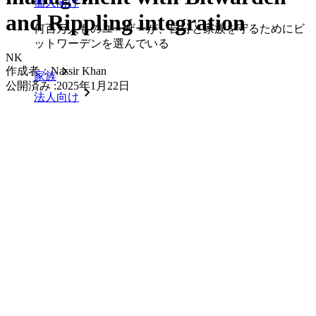
個人向け
and Rippling integration
何百万人ものユーザーが、自分と家族を守るためにビ
ットワーデンを選んでいる
NK
作成者：
Nassir Khan
家族
公開済み
:
2025年1月22日
法人向け
数え切れないほどの企業やビジネスが、自社の利益を
確保するためにビットワルデンを選んでいます。
エンタープライズ
開発者向け製品
シークレットマネージャーを見る
開発、DevOps、ITチームのためのエンドツーエンド暗
号化シークレットマネージャー。
Passwordless.dev とパスキー