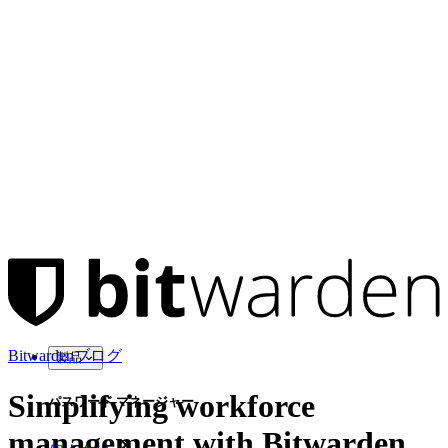
Bitwardenブログ
製品
Simplifying workforce
パスワード マネージャー
management with Bitwarden