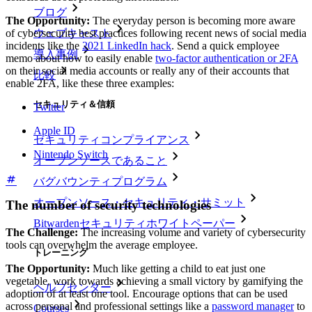
ブログ
The Opportunity:
The everyday person is becoming more aware
of cybersecurity best practices following recent news of social media
ウェブキャスト
incidents like the
2021 LinkedIn hack
. Send a quick employee
導入事例
memo about how to easily enable
two-factor authentication or 2FA
on their social media accounts or really any of their accounts that
比較
enable 2FA, like these three examples:
セキュリティ＆信頼
Twitter
Apple ID
セキュリティコンプライアンス
Nintendo Switch
オープンソースであること
バグバウンティプログラム
オープンソース・セキュリティ・サミット
The number of security technologies
Bitwardenセキュリティホワイトペーパー
The Challenge:
The increasing volume and variety of cybersecurity
tools can overwhelm the average employee.
トレーニング
The Opportunity:
Much like getting a child to eat just one
vegetable, work towards achieving a small victory by gamifying the
ヘルプセンター
adoption of at least one tool. Encourage options that can be used
across personal and professional settings like a
password manager
to
Courses