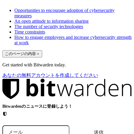
Opportunities to encourage adoption of cybersecurity
measures
An open attitude to information sharing
The number of security technologies
Time constraints
How to engage employees and increase cybersecurity strength
at work
このページの内容
Get started with Bitwarden today.
あなたの無料アカウントを作成してください
Bitwardenのニュースに登録しよう！
メール