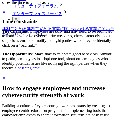
show the time-to-value easily.
コミュニティフォーラム
エンタープライズサービス
Time constraints
無料で始める
無料で始める
営業に問い合わせる
営業に問い合
The Challenge:
Employees are busy and may need to be prompted
わせる
ログイン
ログイン
to learn how to use cybersecurity measures, check protocols about
suspicious emails, or notify the right parties when they accidentally
click on a "bad link."
The Opportunity:
Make time to celebrate good behaviors. Similar
to getting employees to adopt one tool, shout out employees who
identify potential issues like notifying the right parties when they
receive a
phishing emai
l.
How to engage employees and increase
cybersecurity strength at work
Building a culture of cybersecurity awareness starts by creating an
employee-centric education program and implementing tools that
empower employees to share information securely, are easy to use,