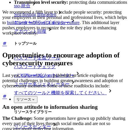
Transmission level security:
protecting data communications
sso-統合
We recommend a fifth layer to include people security: protecting
Self-hosting Bitwarden
your employees in their personal and professional lives, which helps
エンタープライズポリシー
to
build better habits and a security culture
. This additional layer
pushes employees to recognize the role they play in enhancing
アカウント回復
workplace security.
トップツール
Opportunities to encourage adoption of
パスワード生成ツール
cybersecurity measures
パスワードチェック
パスフレーズジェネレーター
Last year,
darkreading.com
published an article exploring the
potential challenges in building greater awareness and adoption of
ユーザー名ジェネレーター
cybersecurity measures. Some of these roadblocks include:
すべてのツールと機能を探索してください。
リソース
An open attitude to information sharing
リソースライブラリー
The Challenge:
Some generations have grown up publicly sharing
every part of their lives through social media and are not so
リソースセンター
conscious about protecting information.