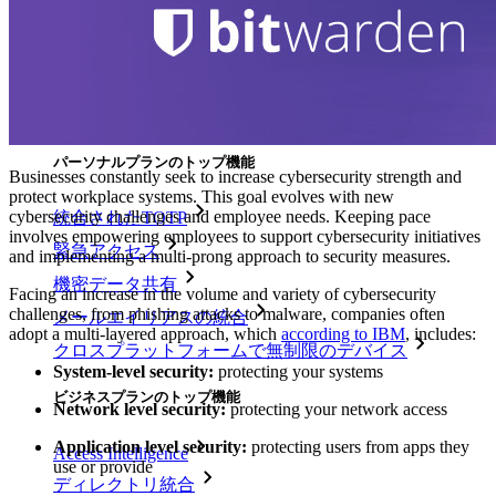
新規
アクセス・インテリジェンス
新規
Bitwarden Authenticator
価格設定
ダウンロード
ツール＆機能
パーソナルプランのトップ機能
Businesses constantly seek to increase cybersecurity strength and
protect workplace systems. This goal evolves with new
cybersecurity challenges and employee needs. Keeping pace
統合されたTOTP
involves empowering employees to support cybersecurity initiatives
緊急アクセス
and implementing a multi-prong approach to security measures.
機密データ共有
Facing an increase in the volume and variety of cybersecurity
challenges, from phishing attacks to malware, companies often
メールエイリアスの統合
adopt a multi-layered approach, which
according to IBM
, includes:
クロスプラットフォームで無制限のデバイス
System-level security:
protecting your systems
ビジネスプランのトップ機能
Network level security:
protecting your network access
Application level security:
protecting users from apps they
Access Intelligence
use or provide
ディレクトリ統合