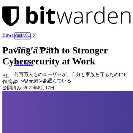
Bitwardenブログ
製品
Paving a Path to Stronger
パスワード マネージャー
Cybersecurity at Work
個人向け
何百万人ものユーザーが、自分と家族を守るためにビ
AL
ットワーデンを選んでいる
作成者：
Andrea Lebron
公開済み
:
2021年8月17日
家族
法人向け
数え切れないほどの企業やビジネスが、自社の利益を
確保するためにビットワルデンを選んでいます。