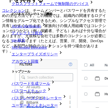
クロスプラットフォームで無制限のデバイス
コレクション
は、チームメンバーとパスワードを共有するた
ビジネスプランのトップ機能
めの主な方法です。この機能では、組織内の関連するログイ
ン情報をグループ化できるため、シンプルなアクセス管理で
共有しやすくなります。家族向けの個人用組織ではコレクシ
Access Intelligence
ョンが1つか2つ（例：保護者、子ども）あれば十分な場合が
ディレクトリ統合
ありますが、大規模な会社では多数のコレクションが必要に
sso-統合
なることがあります（たとえば、営業、IT、開発、DevOps
など、各部門が独自のコレクションを持つ場合がありま
Self-hosting Bitwarden
す）。
エンタープライズポリシー
アカウント回復
トップツール
パスワード生成ツール
パスワードチェック
パスフレーズジェネレーター
ユーザー名ジェネレーター