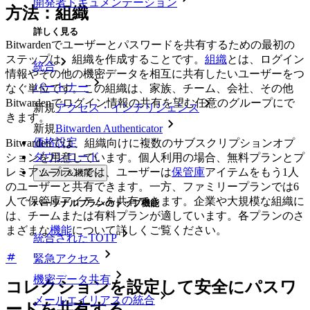
開発者ドキュメンテーション
方法：組織
詳しく見る
Bitwardenでユーザーとパスワードを共有するための最初の
ステップは、組織を作成することです。
組織
とは、ログイン
統合
情報やその他の機密データを相互に共有したいユーザーをつ
パートナー
なぐ単位です。この組織は、家族、チーム、会社、その他
Bitwardenでログイン情報の共有を望む任意のグループにで
新規
アクセス・インテリジェンス
きます。
新規
Bitwarden Authenticator
価格設定
Bitwardenでは、組織向けに複数のサブスクリプションオプ
ダウンロード
ションを用意しています。個人利用の場合、無料プランとプ
レミアムプランでは、ユーザーは
保管庫
アイテムをもう1人
ツール＆機能
のユーザーと共有できます。一方、ファミリープランでは6
人で保管庫アイテムを共有できます。企業や大規模な組織に
パーソナルプランのトップ機能
は、チームまたは有料プランが適しています。各プランのさ
まざまな
機能
について詳しくご覧ください。
統合されたTOTP
緊急アクセス
機密データ共有
コレクションを設定して安全にパスワ
メールエイリアスの統合
ードを共有する