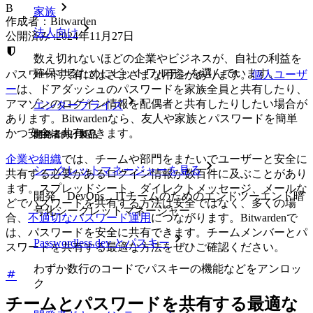
B
家族
作成者：
Bitwarden
法人向け
公開済み
:
2024年11月27日
数え切れないほどの企業やビジネスが、自社の利益を
確保するためにビットワルデンを選んでいます。
パスワード共有にはさまざまな用途があります。
個人ユーザ
ー
は、ドアダッシュのパスワードを家族全員と共有したり、
アマゾンのログイン情報を配偶者と共有したりしたい場合が
エンタープライズ
あります。Bitwardenなら、友人や家族とパスワードを簡単
かつ安全に共有できます。
開発者向け製品
企業や組織
では、チームや部門をまたいでユーザーと安全に
シークレットマネージャーを見る
共有する必要があるログイン情報が数百件に及ぶことがあり
ます。スプレッドシート、ダイレクトメッセージ、メールな
開発、DevOps、ITチームのためのエンドツーエンド暗
どでパスワードを共有する方法は安全ではなく、多くの場
号化シークレットマネージャー。
合、
不適切なパスワード運用
につながります。Bitwardenで
は、パスワードを安全に共有できます。チームメンバーとパ
Passwordless.dev とパスキー
スワードを共有する最適な方法をぜひご確認ください。
わずか数行のコードでパスキーの機能などをアンロッ
ク
チームとパスワードを共有する最適な