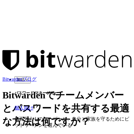
Bitwardenブログ
製品
Bitwardenでチームメンバー
パスワード マネージャー
とパスワードを共有する最適
個人向け
な方法は何ですか？
何百万人ものユーザーが、自分と家族を守るためにビ
ットワーデンを選んでいる