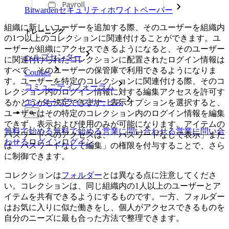
Bitwardenセキュリティホワイトペーパー
組織に新しいユーザーを追加する際、そのユーザーを組織内
トレーニング
の1つ以上のコレクションに関連付けることができます。ユ
ーザーが組織にアクセスできるようになると、そのユーザー
ヘルプセンター
に関連付けられたコレクションに配置されたログイン情報は
すべて、そのユーザーの保管庫で利用できるようになりま
Courses
す。ユーザーを特定のコレクションに関連付ける際、そのコ
コミュニティフォーラム
レクション内のログイン情報に対する編集アクセスを許可す
エンタープライズサービス
るかどうかも決定できます。表示オプションを選択すると、
ユーザーはその特定のコレクション内のログイン情報を編集
できず、表示および使用のみが可能になります。アイテムの
無料で始める
無料で始める
営業に問い合わせる
営業に問い合
パスワードへのアクセスは、「パスワードなしで表示」また
わせる
ログイン
ログイン
は「パスワードなしで編集」の権限を付与することで、さら
に制御できます。
コレクションは
フォルダー
とは異なる点に注意してくださ
い。コレクションは、同じ組織内の1人以上のユーザーとア
イテムを共有できるようにするものです。一方、フォルダー
はお気に入りに似た働きをし、個人がアクセスできるものを
自分のニーズに最も合った方法で整理できます。