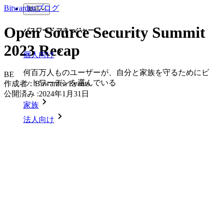
Bitwardenブログ
製品
Open Source Security Summit
パスワード マネージャー
2023 Recap
個人向け
何百万人ものユーザーが、自分と家族を守るためにビ
BE
ットワーデンを選んでいる
作成者：
Bitwarden Events
公開済み
:
2024年1月31日
家族
法人向け
数え切れないほどの企業やビジネスが、自社の利益を
確保するためにビットワルデンを選んでいます。
エンタープライズ
開発者向け製品
シークレットマネージャーを見る