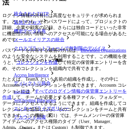
法
統合されたTOTP
ログイン情報の共有には高度なセキュリティが求められま
す。というのも、そのパスワードによって、プロジェクトの
緊急アクセス
詳細、企業や顧客の記録、さらには独自コードといった非常
機密データ共有
に機密性の高い情報へのアクセスが可能になる場合があるた
メールエイリアスの統合
めです。
クロスプラットフォームで無制限のデバイス
パスワードを共有する最善の方法は、
Bitwarden Organizations
のような安全なシステムを利用することです。この機能を使
ビジネスプランのトップ機能
うと、
コレクションを作成
して特定の保管庫エントリーを含
め、そのコレクションを組織内で共有できます。
Access Intelligence
たとえば、TeamX という名前の組織を作成し、その中に
ディレクトリ統合
Accounts というコレクションを作成できます。Accounts コレ
クションには、
すべてのログイン情報の保管庫エントリーを
sso-統合
作成
して、チームが必要とする各種ファイル、フォルダー、
Self-hosting Bitwarden
データにアクセスできるようにできます。組織を作成してコ
エンタープライズポリシー
レクションを追加したら、そのコレクションをチームと共有
できます。この機能（図1）では、チームメンバーの保管庫
アカウント回復
アイテムへのアクセス権限のタイプ（User、Manager、
Admin、Owner、または Custom）も制御できます。