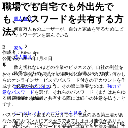
職場でも自宅でも外出先で
パスワード マネージャー
も、パスワードを共有する方
個人向け
何百万人ものユーザーが、自分と家族を守るためにビ
法x
ットワーデンを選んでいる
B
家族
作成者：
Bitwarden
法人向け
公開済み
:
2025年1月31日
数え切れないほどの企業やビジネスが、自社の利益を
確保するためにビットワルデンを選んでいます。
おそらく、あなたもあなたの周りのほとんどの人も、何かし
らのオンラインサービスでパスワード付きのアカウントを作
成する必要があるでしょう。その際に重要なのは、
強力で一
エンタープライズ
意なパスワード
を選び、それらのパスワード（またはあらゆ
る機密情報）を他者と共有する際には細心の注意を払うこと
開発者向け製品
です。
シークレットマネージャーを見る
パスワードが1つ盗まれただけでも、悪意のある第三者があ
なたのアカウントにアクセスできてしまう可能性がありま
開発、DevOps、ITチームのためのエンドツーエンド暗
す。そのため、パスワードを安全に共有する方法を理解して