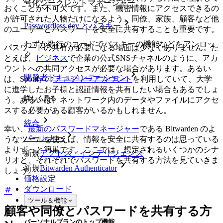
号化シークレットマネージャー。
おくことが不可欠です。また、機密情報にアクセスできるの
が許可された人物だけになるよう、同僚、家族、顧客など他
Passwordless.dev とパスキー
のユーザーとパスワードを安全に共有することも重要です。
わずか数行のコードでパスキーの機能などをアンロッ
パスワードの共有が必要になる場面は少なくありません。た
ク
とえば、
ビジネス
で企業の公式SNSチャネルのように、アカ
ウントへの共同アクセスが必要な場合があります。あるい
開発者ドキュメンテーション
は、Spotify の
ファミリーアカウント
を利用していて、大学
に進学したお子様と認証情報を共有したい場合もあるでしょ
詳しく見る
う。あるいは、ネットワーク内のデータやファイルにアクセ
スする必要がある顧客がいるかもしれません。
統合
幸い、
最新のパスワードマネージャー
である Bitwarden のよ
パートナー
うなツールを使えば、情報を安全に共有するのは思っている
よりずっと簡単です。ここでは、想定されるいくつかのシナ
新規
アクセス・インテリジェンス
リオと、それぞれでパスワードを共有する方法を見ていきま
新規
Bitwarden Authenticator
しょう。
価格設定
ダウンロード
ツール＆機能
顧客や同僚とパスワードを共有する方
パーソナルプランのトップ機能